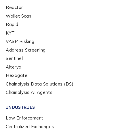
Reactor
Country
*
Wallet Scan
Rapid
KYT
Role Function
*
VASP Risking
Address Screening
Sentinel
Role Level
*
Alterya
Hexagate
Organization Type
*
Chainalysis Data Solutions (DS)
Chainalysis AI Agents
How did you hear about us?
*
INDUSTRIES
Law Enforcement
Centralized Exchanges