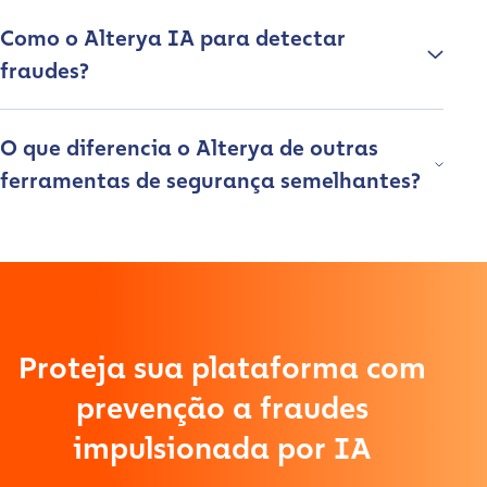
Como o Alterya IA para detectar
fraudes?
O que diferencia o Alterya de outras
ferramentas de segurança semelhantes?
Contact us
First Name
*
Last name
*
Proteja sua plataforma com
prevenção a fraudes
Company / Organization Name
*
impulsionada por IA