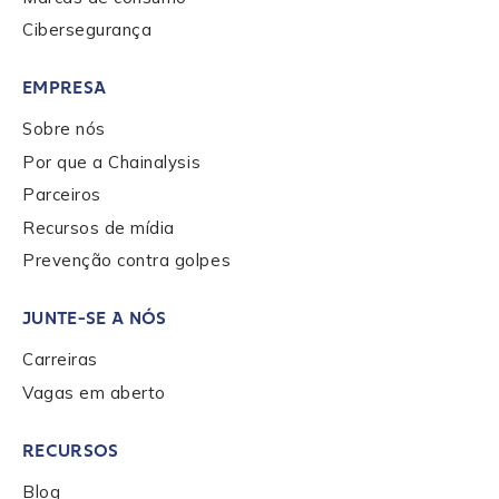
Phone Number
*
Cibersegurança
EMPRESA
Country
*
Sobre nós
Por que a Chainalysis
Role Function
*
Parceiros
Recursos de mídia
Prevenção contra golpes
Role Level
*
JUNTE-SE A NÓS
Carreiras
Organization Type
*
Vagas em aberto
RECURSOS
How did you hear about us?
*
Blog