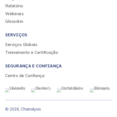
Relatório
By checking this box, you indicate that you'd like us
Webinars
to send you information on Chainalysis products,
Glossário
services, events, and news. Your personal data will
be handled in accordance with the
Chainalysis
SERVIÇOS
privacy policy
.
Serviços Globais
Treinamento e Certificação
Submit
SEGURANÇA E CONFIANÇA
Centro de Confiança
© 2026, Chainalysis