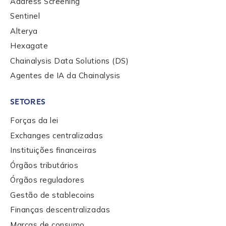
Address Screening
Sentinel
Alterya
Contact us
Hexagate
Chainalysis Data Solutions (DS)
Agentes de IA da Chainalysis
First Name
*
SETORES
Last name
*
Forças da lei
Exchanges centralizadas
Instituições financeiras
Company / Organization Name
*
Órgãos tributários
Órgãos reguladores
Gestão de stablecoins
Work Email Address
*
Finanças descentralizadas
Marcas de consumo