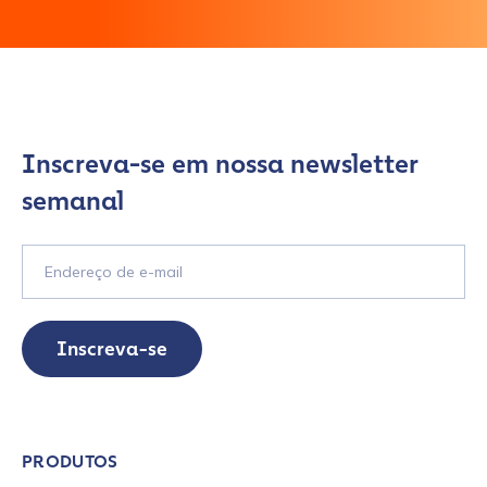
Work Email Address
*
Phone Number
*
Inscreva-se em nossa newsletter
semanal
Country
*
Role Function
*
Inscreva-se
Role Level
*
PRODUTOS