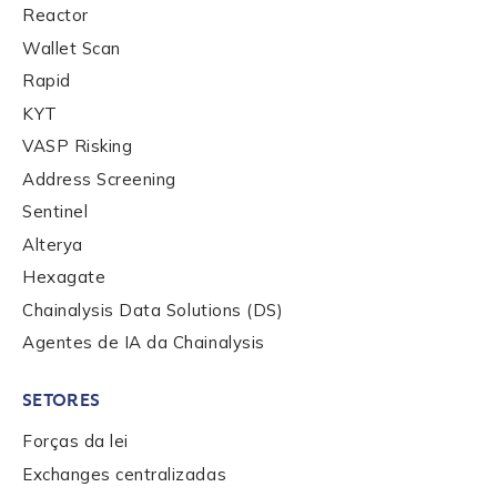
Organization Type
*
Reactor
Wallet Scan
Rapid
How did you hear about us?
*
KYT
VASP Risking
Address Screening
By checking this box, you indicate that you'd like us
Sentinel
to send you information on Chainalysis products,
Alterya
services, events, and news. Your personal data will
be handled in accordance with the
Chainalysis
Hexagate
privacy policy
.
Chainalysis Data Solutions (DS)
Agentes de IA da Chainalysis
Submit
SETORES
Forças da lei
Exchanges centralizadas