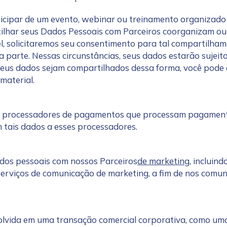
ticipar de um evento, webinar ou treinamento organizado 
ilhar seus Dados Pessoais com Parceiros coorganizam ou
vel, solicitaremos seu consentimento para tal compartilha
a parte. Nessas circunstâncias, seus dados estarão sujeit
 seus dados sejam compartilhados dessa forma, você pode 
material.
tion Name
*
 processadores de pagamentos que processam pagamento
*
m tais dados a esses processadores.
dos pessoais com nossos Parceiros
de marketing
, incluind
 serviços de comunicação de marketing, a fim de nos com
olvida em uma transação comercial corporativa, como uma f