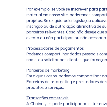
First Name
*
Por exemplo, se você se inscrever para par
material em nosso site, poderemos compart
projetos. Se exigido pela legislação aplicá
Last name
*
inscrição ou de outra ação afirmativa de su
parceiros relevantes. Caso não deseje que
evento ou não participar, ou não acessar o 
Company / Organiza
Processadores de pagamentos
Podemos compartilhar dados pessoais com
Work Email Address
nome, ou solicitar aos clientes que forneça
Parceiros de marketing
Em alguns casos, podemos compartilhar da
Phone Number
*
Parceiros de retargeting e prestadores de
produtos e serviços.
Country
*
Transações comerciais
A Chainalysis pode participar ou estar env