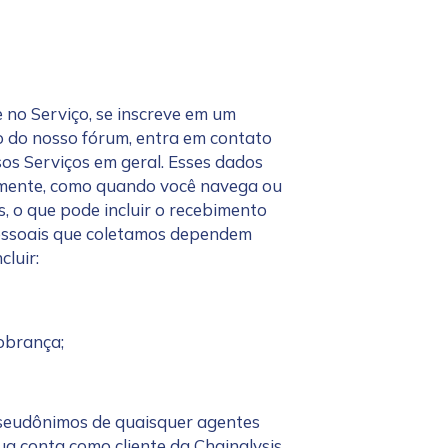
 no Serviço, se inscreve em um
o do nosso fórum, entra em contato
os Serviços em geral. Esses dados
amente, como quando você navega ou
, o que pode incluir o recebimento
pessoais que coletamos dependem
cluir:
cobrança;
 pseudônimos de quaisquer agentes
ua conta como cliente da Chainalysis