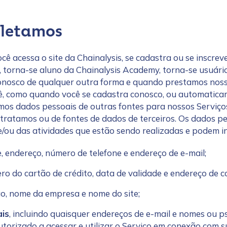
oletamos
 acessa o site da Chainalysis, se cadastra ou se inscreve
torna-se aluno da Chainalysis Academy, torna-se usuári
conosco de qualquer outra forma e quando prestamos noss
cê, como quando você se cadastra conosco, ou automatic
amos dados pessoais de outras fontes para nossos Serviços
tratamos ou de fontes de dados de terceiros. Os dados 
 e/ou das atividades que estão sendo realizadas e podem in
, endereço, número de telefone e endereço de e-mail;
ro do cartão de crédito, data de validade e endereço de 
ão, nome da empresa e nome do site;
ais
, incluindo quaisquer endereços de e-mail e nomes ou
utorizado a acessar e utilizar o Serviço em conexão com s