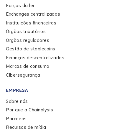
Forças da lei
Work Email Address
*
Exchanges centralizadas
Instituições financeiras
Órgãos tributários
Phone Number
*
Órgãos reguladores
Gestão de stablecoins
Country
*
Finanças descentralizadas
Marcas de consumo
Cibersegurança
Role Function
*
EMPRESA
Sobre nós
Role Level
*
Por que a Chainalysis
Parceiros
Organization Type
*
Recursos de mídia