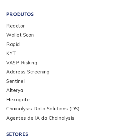
PRODUTOS
Reactor
Wallet Scan
Rapid
KYT
Contact us
VASP Risking
Address Screening
First Name
*
Sentinel
Alterya
Hexagate
Last name
*
Chainalysis Data Solutions (DS)
Agentes de IA da Chainalysis
Company / Organization Name
*
SETORES