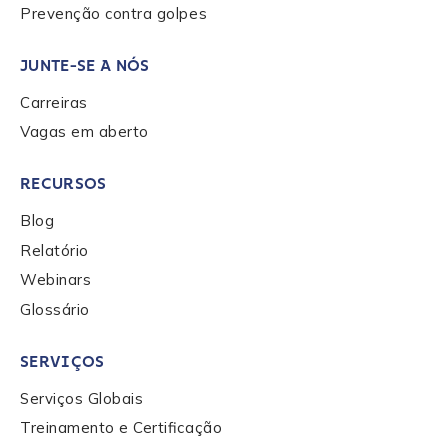
Prevenção contra golpes
How did you hear about us?
*
JUNTE-SE A NÓS
Carreiras
Vagas em aberto
By checking this box, you indicate that you'd like us
to send you information on Chainalysis products,
RECURSOS
services, events, and news. Your personal data will
be handled in accordance with the
Chainalysis
Blog
privacy policy
.
Relatório
Webinars
Glossário
Submit
SERVIÇOS
Serviços Globais
Treinamento e Certificação