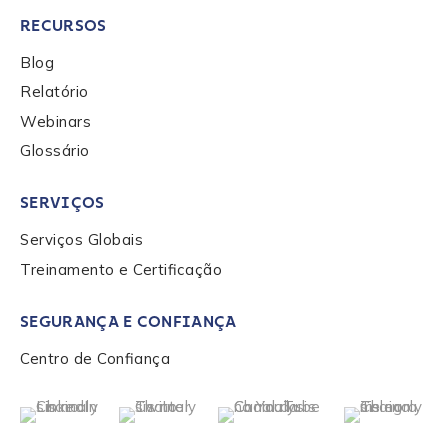
By checking this box, you indicate that you'd like us
RECURSOS
to send you information on Chainalysis products,
services, events, and news. Your personal data will
Blog
be handled in accordance with the
Chainalysis
Relatório
privacy policy
.
Webinars
Glossário
Submit
SERVIÇOS
Serviços Globais
Treinamento e Certificação
SEGURANÇA E CONFIANÇA
Centro de Confiança