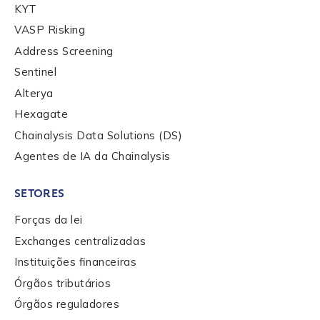
KYT
VASP Risking
Contact us
Address Screening
Sentinel
First Name
*
Alterya
Hexagate
Chainalysis Data Solutions (DS)
Last name
*
Agentes de IA da Chainalysis
SETORES
Company / Organization Name
*
Forças da lei
Exchanges centralizadas
Work Email Address
*
Instituições financeiras
Órgãos tributários
Órgãos reguladores
Phone Number
*