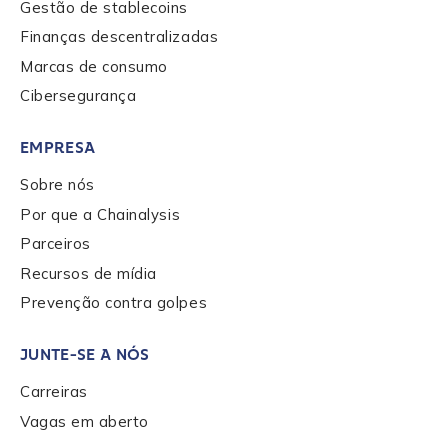
Gestão de stablecoins
Finanças descentralizadas
Country
*
Marcas de consumo
Cibersegurança
Role Function
*
EMPRESA
Sobre nós
Por que a Chainalysis
Role Level
*
Parceiros
Recursos de mídia
Organization Type
*
Prevenção contra golpes
JUNTE-SE A NÓS
How did you hear about us?
*
Carreiras
Vagas em aberto