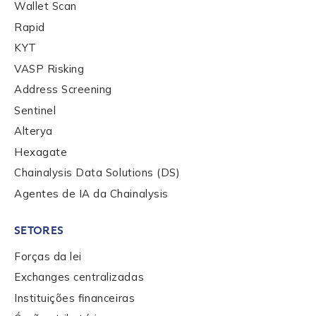
Wallet Scan
services, events, and news. Your personal data will
be handled in accordance with the
Chainalysis
Rapid
privacy policy
.
KYT
VASP Risking
Address Screening
Submit
Sentinel
Alterya
Hexagate
Chainalysis Data Solutions (DS)
Agentes de IA da Chainalysis
SETORES
Forças da lei
Exchanges centralizadas
Instituições financeiras