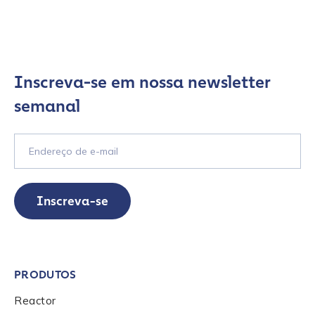
Country
*
Role Function
*
Inscreva-se em nossa newsletter
semanal
Role Level
*
Organization Type
*
Inscreva-se
How did you hear about us?
*
PRODUTOS
By checking this box, you indicate that you'd like us
Reactor
to send you information on Chainalysis products,