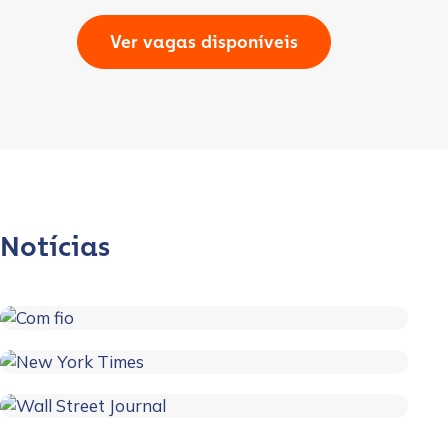
Contact us
Ver vagas disponíveis
First Name
*
Last name
*
Company / Organization Name
*
Notícias
Work Email Address
*
Phone Number
*