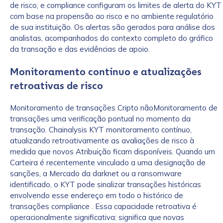
de risco, e compliance configuram os limites de alerta do KYT
com base na propensão ao risco e no ambiente regulatório
Work Email Address
*
de sua instituição. Os alertas são gerados para análise dos
analistas, acompanhados do contexto completo do gráfico
da transação e das evidências de apoio.
Phone Number
*
Monitoramento contínuo e atualizações
retroativas de risco
Country
*
Monitoramento de transações Cripto nãoMonitoramento de
transações uma verificação pontual no momento da
transação. Chainalysis KYT monitoramento contínuo,
Role Function
*
atualizando retroativamente as avaliações de risco à
medida que novos Atribuição ficam disponíveis. Quando um
Carteira é recentemente vinculado a uma designação de
Role Level
*
sanções, a Mercado da darknet ou a ransomware
identificado, o KYT pode sinalizar transações históricas
envolvendo esse endereço em todo o histórico de
transações compliance . Essa capacidade retroativa é
Organization Type
*
operacionalmente significativa: significa que novas