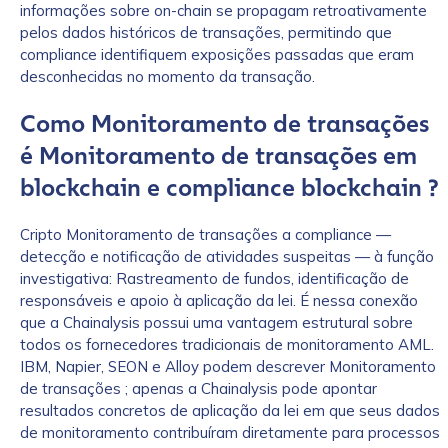
informações sobre on-chain se propagam retroativamente
pelos dados históricos de transações, permitindo que
compliance identifiquem exposições passadas que eram
How did you hear about us?
*
desconhecidas no momento da transação.
Como Monitoramento de transações
By checking this box, you indicate that you'd like us
é Monitoramento de transações em
to send you information on Chainalysis products,
blockchain e compliance blockchain ?
services, events, and news. Your personal data will
be handled in accordance with the
Chainalysis
privacy policy
.
Cripto Monitoramento de transações a compliance —
detecção e notificação de atividades suspeitas — à função
investigativa: Rastreamento de fundos, identificação de
responsáveis e apoio à aplicação da lei. É nessa conexão
Submit
que a Chainalysis possui uma vantagem estrutural sobre
todos os fornecedores tradicionais de monitoramento AML.
IBM, Napier, SEON e Alloy podem descrever Monitoramento
de transações ; apenas a Chainalysis pode apontar
resultados concretos de aplicação da lei em que seus dados
de monitoramento contribuíram diretamente para processos