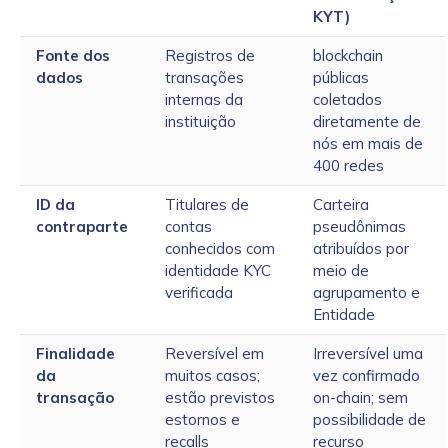
KYT)
Fonte dos
Registros de
blockchain
dados
transações
públicas
internas da
coletados
instituição
diretamente de
nós em mais de
400 redes
ID da
Titulares de
Carteira
contraparte
contas
pseudônimas
conhecidos com
atribuídos por
identidade KYC
meio de
verificada
agrupamento e
Entidade
Finalidade
Reversível em
Irreversível uma
da
muitos casos;
vez confirmado
transação
estão previstos
on-chain; sem
estornos e
possibilidade de
recalls
recurso