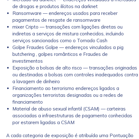
de drogas e produtos ilícitos na darknet
Ransomware — endereços usados para receber
pagamentos de resgate de ransomware
mixer Cripto — transações com ligações diretas ou
indiretas a serviços de mistura conhecidos, incluindo
serviços sancionados como o Tornado Cash
Golpe Fraudes Golpe — endereços vinculados a pig
butchering , golpes românticos e Fraudes de
investimentos
Exposição a bolsas de alto risco — transações originadas
ou destinadas a bolsas com controles inadequados contra
First Name
*
a lavagem de dinheiro
Financiamento ao terrorismo endereços ligados a
organizações terroristas designadas ou a redes de
Last name
*
financiamento
Material de abuso sexual infantil (CSAM) — carteiras
associadas a infraestruturas de pagamento conhecidas
por estarem ligadas a CSAM
Company / Organization Name
*
A cada categoria de exposição é atribuída uma Pontuação