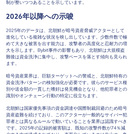
制が整いつつあることを示しています。
2026年以降への示唆
2025年のデータは、北朝鮮が暗号資産脅威アクターとして
進化している複雑な状況を映し出しています。少数件数で極
めて大きな被害を出す能力は、攻撃者の高度化と忍耐力の増
大を示します。Bybit事件の影響もあり、北朝鮮は大規模盗
難後は資金洗浄に集中し、攻撃ペースを落とす傾向も見られ
ます。
暗号資産業界は、巨額ターゲットへの警戒と、北朝鮮特有の
資金洗浄パターンの検知強化が必要です。彼らのサービス種
別や送金額の一貫した嗜好は発見機会となり、他犯罪者との
識別やオンチェーン行動の特定に役立ちます。
北朝鮮は国家優先事項の資金調達や国際制裁回避のため暗号
資産盗難を続けており、このアクターが一般的なサイバー犯
罪者とは異なるルールで動いていることを業界は認識すべき
です。2025年の記録的被害額は、既知の攻撃件数が74％減