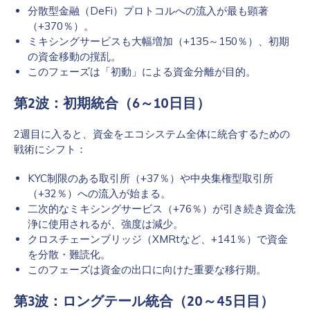
分散型金融（DeFi）プロトコルへの流入が最も顕著
（+370％）。
ミキシングサービスも大幅増加（+135～150％）、初期
の資金移動の撹乱。
このフェーズは「初動」による資金分離が目的。
第2波：初期統合（6～10日目）
2週目に入ると、資金をエコシステム全体に統合するための
戦術にシフト：
KYC制限のある取引所（+37％）や中央集権型取引所
（+32％）への流入が始まる。
二次的なミキシングサービス（+76％）が引き続き資金洗
浄に使用されるが、強度は減少。
クロスチェーンブリッジ（XMRtなど、+141％）で資金
を分散・難読化。
このフェーズは資金の出口に向けた重要な移行期。
第3波：ロングテール統合（20～45日目）