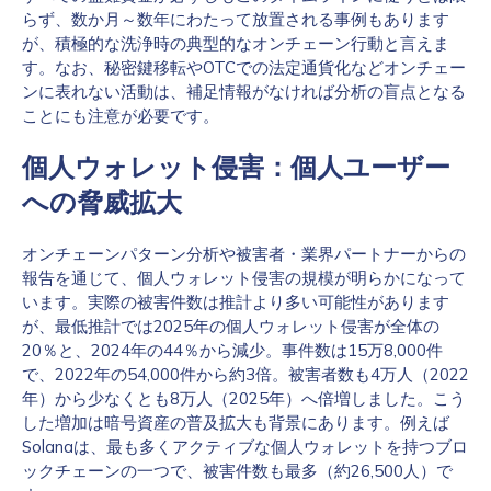
らず、数か月～数年にわたって放置される事例もあります
が、積極的な洗浄時の典型的なオンチェーン行動と言えま
す。なお、秘密鍵移転やOTCでの法定通貨化などオンチェー
ンに表れない活動は、補足情報がなければ分析の盲点となる
ことにも注意が必要です。
個人ウォレット侵害：個人ユーザー
への脅威拡大
オンチェーンパターン分析や被害者・業界パートナーからの
報告を通じて、個人ウォレット侵害の規模が明らかになって
います。実際の被害件数は推計より多い可能性があります
が、最低推計では2025年の個人ウォレット侵害が全体の
20％と、2024年の44％から減少。事件数は15万8,000件
で、2022年の54,000件から約3倍。被害者数も4万人（2022
年）から少なくとも8万人（2025年）へ倍増しました。こう
した増加は暗号資産の普及拡大も背景にあります。例えば
Solanaは、最も多くアクティブな個人ウォレットを持つブロ
ックチェーンの一つで、被害件数も最多（約26,500人）で