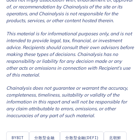
of, or recommendation by Chainalysis of the site or its
operators, and Chainalysis is not responsible for the
products, services, or other content hosted therein.
This material is for informational purposes only, and is not
intended to provide legal, tax, financial, or investment
advice. Recipients should consult their own advisors before
making these types of decisions. Chainalysis has no
responsibility or liability for any decision made or any
other acts or omissions in connection with Recipient’s use
of this material.
Chainalysis does not guarantee or warrant the accuracy,
completeness, timeliness, suitability or validity of the
information in this report and will not be responsible for
any claim attributable to errors, omissions, or other
inaccuracies of any part of such material.
Contact us
BYBIT
分散型金融
分散型金融(DEFI)
北朝鮮