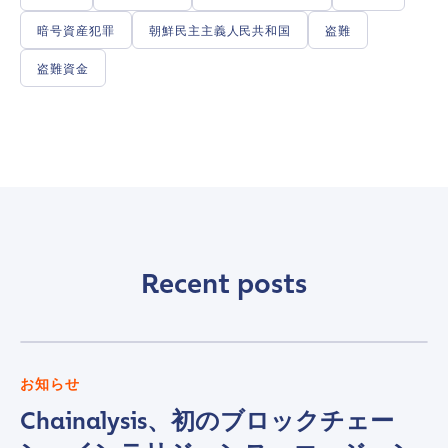
暗号資産犯罪
朝鮮民主主義人民共和国
盗難
First Name
*
盗難資金
Last name
*
Company / Organization Name
*
Recent posts
Work Email Address
*
Phone Number
*
お知らせ
Chainalysis、初のブロックチェー