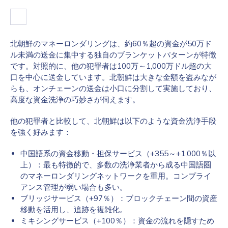
北朝鮮のマネーロンダリングは、約60％超の資金が50万ド
ル未満の送金に集中する独自のブランケットパターンが特徴
です。対照的に、他の犯罪者は100万～1,000万ドル超の大
口を中心に送金しています。北朝鮮は大きな金額を盗みなが
らも、オンチェーンの送金は小口に分割して実施しており、
高度な資金洗浄の巧妙さが伺えます。
他の犯罪者と比較して、北朝鮮は以下のような資金洗浄手段
を強く好みます：
中国語系の資金移動・担保サービス（+355～+1,000％以
上）：最も特徴的で、多数の洗浄業者から成る中国語圏
のマネーロンダリングネットワークを重用。コンプライ
アンス管理が弱い場合も多い。
ブリッジサービス（+97％）：ブロックチェーン間の資産
移動を活用し、追跡を複雑化。
ミキシングサービス（+100％）：資金の流れを隠すため