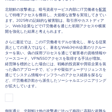
北朝鮮の攻撃者は、暗号資産サービス内部にIT労働者を
配置
して特権アクセスを獲得し、大規模な攻撃を実現してきてい
ます。2025年の記録的な被害額は、取引所やカストディア
ン、Web3企業などでIT労働者を通じた初期アクセスや横展
開を強化した結果と考えられます。
さらに最近では、このIT労働者モデルが進化し、単なる従業
員としての潜入ではなく、著名なWeb3やAI企業のリクルー
ターを装い、偽の採用プロセスを通じて被害者の資格情報や
ソースコード、VPN/SSOアクセスを取得する手法が増加。
経営陣を標的とした場合には、戦略的投資家や買収企業を装
った偽のアプローチで、ピッチや疑似デューデリジェンスを
通じてシステム情報やインフラへのアクセス経路を探るな
ど、IT労働者詐欺から派生したソーシャルエンジニアリング
が拡大しています。
例年通り、北朝鮮は他の攻撃者に比べて格段に高額な盗難を