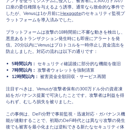
アントを使ってシステムに侵入し、被害者に1,300万ドルの
口座の委任権限を与えるよう誘導。通常なら致命的な事件で
したが、Venusは1か月前に
Hexagate
のセキュリティ監視プ
ラットフォームを導入済みでした。
プラットフォームは攻撃の18時間前に不審な動きを検出し、
悪意あるトランザクション発生時にも即座にアラートを発
信。20分以内にVenusはプロトコルを一時停止し資金流出を
防止しました。対応の流れは以下の通りです：
5時間以内：
セキュリティ確認後に部分的な機能を復旧
7時間以内：
攻撃者ウォレットを強制清算
12時間以内：
被害資金全額回収・サービス再開
注目すべきは、Venusが攻撃者保有の300万ドル分の資産凍
結をガバナンス提案で可決したことです。攻撃者は利益を得
られず、むしろ損失を被りました。
この事例は、DeFi分野で事前監視・迅速対応・ガバナンス機
能が連動することで、初期のDeFi時代とは異なり攻撃の発生
後でも被害を最小化または逆転できる新たなセキュリティ体