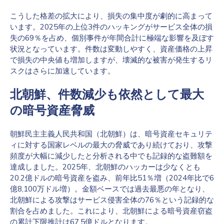
こうした格差の拡大により、損失の集中度が劇的に高まって
います。2025年の上位3件のハッキングがサービス全体の損
失の69％を占め、個別事件が年間合計に極端な影響を及ぼす
状況となっています。件数は変動しやすく、資産価格の上昇
で損失の中央値も増加しますが、壊滅的な被害が発生するリ
スクはさらに加速しています。
北朝鮮、件数減少も依然として最大
の暗号資産脅威
朝鮮民主主義人民共和国（北朝鮮）は、暗号資産セキュリテ
ィに対する国家レベルの最大の脅威であり続けており、攻撃
頻度が大幅に減少したと分析される中でも記録的な盗難額を
達成しました。2025年、北朝鮮のハッカーは少なくとも
20.2億ドルの暗号資産を盗み、前年比51％増（2024年比で6
億8,100万ドル増）。金額ベースでは過去最悪の年となり、
北朝鮮による攻撃はサービス侵害全体の76％という記録的な
割合を占めました。これにより、北朝鮮による暗号資産窃盗
の累計下限推計は67.5億ドルとなります。