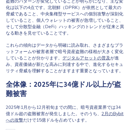
盗難のパターンが変化していることが明らかになり、主な変
化は以下の4点です。北朝鮮（DPRK）が依然として最大の
脅威であること、中央集権型サービスへの個別攻撃が深刻化
していること、個人ウォレットの被害が急増していること、
そして分散型金融（DeFi）ハッキングのトレンドが従来と異
なる動きを見せていることです。
これらの傾向はデータから明確に読み取れ、さまざまなプラ
ットフォームや被害者層で暗号資産盗難の様相が大きく変化
していることが分かります。
デジタルアセットの普及
が進
み、資産価値が新たな高みに到達する中で、進化するセキュ
リティ脅威を理解することがますます重要となっています。
全体像：2025年に34億ドル以上が盗
難被害
2025年1月から12月初旬までの間に、暗号資産業界では34
億ドル超の盗難被害が発生しました。そのうち、
2月のBybit
への攻撃
だけで15億ドルを占めています。