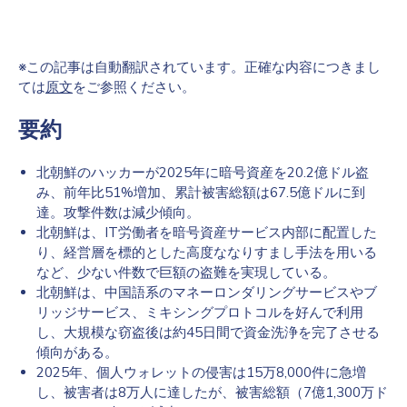
※この記事は自動翻訳されています。正確な内容につきまし
ては
原文
をご参照ください。
要約
北朝鮮のハッカーが2025年に暗号資産を20.2億ドル盗
み、前年比51%増加、累計被害総額は67.5億ドルに到
達。攻撃件数は減少傾向。
北朝鮮は、IT労働者を暗号資産サービス内部に配置した
り、経営層を標的とした高度ななりすまし手法を用いる
など、少ない件数で巨額の盗難を実現している。
北朝鮮は、中国語系のマネーロンダリングサービスやブ
リッジサービス、ミキシングプロトコルを好んで利用
し、大規模な窃盗後は約45日間で資金洗浄を完了させる
傾向がある。
2025年、個人ウォレットの侵害は15万8,000件に急増
し、被害者は8万人に達したが、被害総額（7億1,300万ド