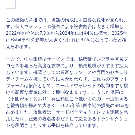
この総額の背後では、盗難の構成にも重要な変化が見られま
す。個人ウォレットの侵害による被害割合は大きく増加し、
2022年の全体の7.3％から2024年には44％に拡大。2025年
はBybit事件の影響が大きくなければ37％になっていたと考
えられます。
一方で、中央集権型サービスでは、秘密鍵インフラや署名プ
ロセスを狙った高度な攻撃により、損失規模がますます拡大
しています。機関としての豊富なリソースや専門のセキュリ
ティチームを擁しているにもかかわらず、これらのプラット
フォームは依然として、コールドウォレットの制御をすり抜
ける高度な脅威に対して脆弱なままです。こうした侵害は
（下図が示すとおり）発生頻度こそ低いものの、一度起きる
と被害額が極めて大きく、2025年第1四半期の損失の88％を
占めました。攻撃者は、サードパーティウォレット連携を悪
用したり、正規の署名者をだまして悪意あるトランザクショ
ンを承認させたりする手口を確立しています。