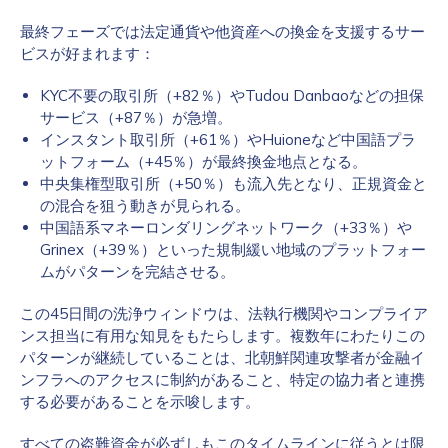
最終フェーズでは法定通貨や他資産への換金を支援するサー
ビスが好まれます：
KYC不要の取引所（+82％）やTudou Danbaoなどの担保
サービス（+87％）が急増。
インスタント取引所（+61％）やHuioneなど中国語プラ
ットフォーム（+45％）が最終換金地点となる。
中央集権型取引所（+50％）も流入先となり、正規資金と
の混合を狙う動きが見られる。
中国語系マネーロンダリングネットワーク（+33％）や
Grinex（+39％）といった規制緩い地域のプラットフォー
ムがパターンを完結させる。
この45日間の洗浄ウィンドウは、法執行機関やコンプライア
ンス担当に有用な知見をもたらします。複数年にわたりこの
パターンが継続していることは、北朝鮮関連攻撃者が金融イ
ンフラへのアクセスに制約があること、特定の協力者と連携
する必要があることを示唆します。
すべての盗難資金が必ずしもこのタイムラインに従うとは限