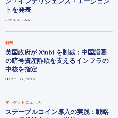
ン・インテリジェンス・エージェン
Country
*
トを発表
APRIL 2, 2026
Role Function
*
Role Level
*
制裁
英国政府が Xinbi を制裁：中国語圏
の暗号資産詐欺を支えるインフラの
Organization Type
*
中核を指定
MARCH 27, 2026
How did you hear about us?
*
マーケットニュース
By checking this box, you indicate that you'd like us
ステーブルコイン導入の実践：戦略
to send you information on Chainalysis products,
services, events, and news. Your personal data will