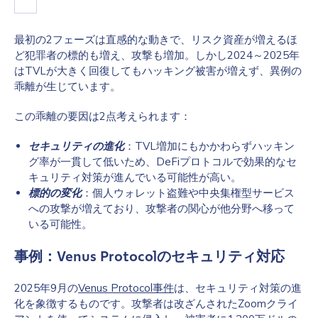
最初の2フェーズは直感的な動きで、リスク資産が増えるほ
ど犯罪者の標的も増え、攻撃も増加。しかし2024～2025年
はTVLが大きく回復してもハッキング被害が増えず、異例の
乖離が生じています。
この乖離の要因は2点考えられます：
セキュリティの進化
：TVL増加にもかかわらずハッキン
グ率が一貫して低いため、DeFiプロトコルで効果的なセ
キュリティ対策が進んでいる可能性が高い。
標的の変化
：個人ウォレット盗難や中央集権型サービス
への攻撃が増えており、攻撃者の関心が他分野へ移って
いる可能性。
事例：Venus Protocolのセキュリティ対応
2025年9月の
Venus Protocol事件
は、セキュリティ対策の進
化を象徴するものです。攻撃者は改ざんされたZoomクライ