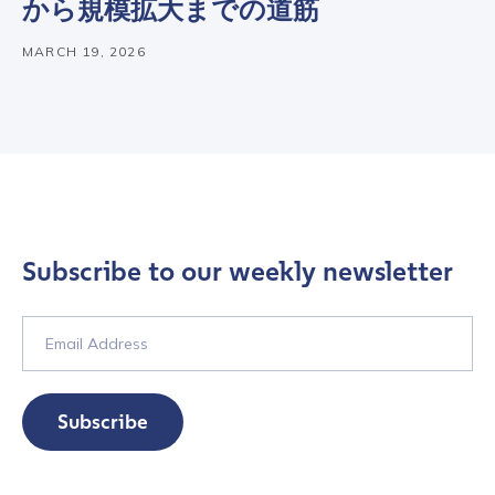
から規模拡大までの道筋
be handled in accordance with the
Chainalysis
privacy policy
.
MARCH 19, 2026
Submit
Subscribe to our weekly newsletter
Subscribe