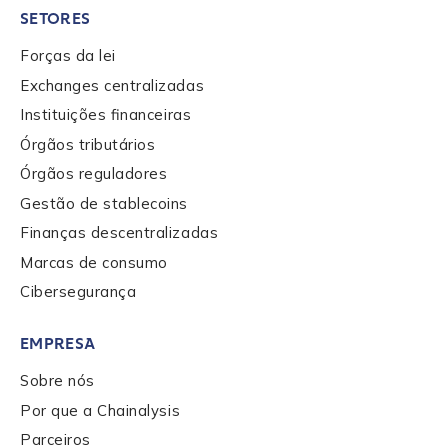
SETORES
Forças da lei
Company / Organization Name
*
Exchanges centralizadas
Instituições financeiras
Órgãos tributários
Work Email Address
*
Órgãos reguladores
Gestão de stablecoins
Phone Number
*
Finanças descentralizadas
Marcas de consumo
Cibersegurança
Country
*
EMPRESA
Sobre nós
Role Function
*
Por que a Chainalysis
Parceiros