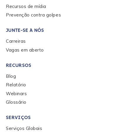
Role Level
*
Recursos de mídia
Prevenção contra golpes
Organization Type
*
JUNTE-SE A NÓS
Carreiras
Vagas em aberto
How did you hear about us?
*
RECURSOS
Blog
By checking this box, you indicate that you'd like us
to send you information on Chainalysis products,
Relatório
services, events, and news. Your personal data will
Webinars
be handled in accordance with the
Chainalysis
Glossário
privacy policy
.
SERVIÇOS
Submit
Serviços Globais