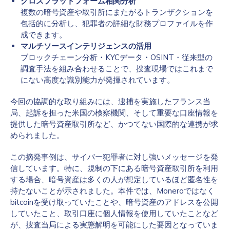
クロスプラットフォーム相関分析
複数の暗号資産や取引所にまたがるトランザクションを
包括的に分析し、犯罪者の詳細な財務プロファイルを作
成できます。
マルチソースインテリジェンスの活用
ブロックチェーン分析・KYCデータ・OSINT・従来型の
調査手法を組み合わせることで、捜査現場ではこれまで
にない高度な識別能力が発揮されています。
今回の協調的な取り組みには、逮捕を実施したフランス当
局、起訴を担った米国の検察機関、そして重要な口座情報を
提供した暗号資産取引所など、かつてない国際的な連携が求
められました。
この摘発事例は、サイバー犯罪者に対し強いメッセージを発
信しています。特に、規制の下にある暗号資産取引所を利用
する場合、暗号資産は多くの人が想定しているほど匿名性を
持たないことが示されました。本件では、Moneroではなく
bitcoinを受け取っていたことや、暗号資産のアドレスを公開
していたこと、取引口座に個人情報を使用していたことなど
が、捜査当局による実態解明を可能にした要因となっていま