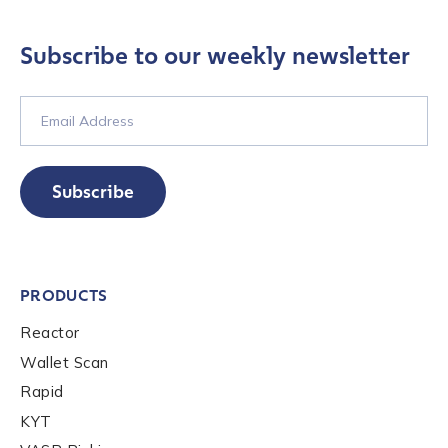
Subscribe to our weekly newsletter
Company / Organization Name
*
Work Email Address
*
Subscribe
Phone Number
*
PRODUCTS
Country
*
Reactor
Wallet Scan
Role Function
*
Rapid
KYT