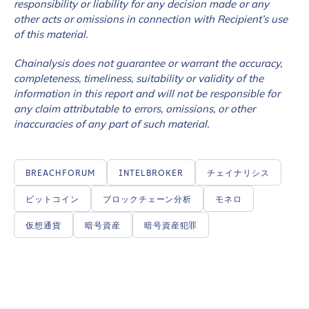
responsibility or liability for any decision made or any
other acts or omissions in connection with Recipient’s use
of this material.
Chainalysis does not guarantee or warrant the accuracy,
completeness, timeliness, suitability or validity of the
information in this report and will not be responsible for
any claim attributable to errors, omissions, or other
inaccuracies of any part of such material.
BREACHFORUM
INTELBROKER
チェイナリシス
ビットコイン
ブロックチェーン分析
モネロ
仮想通貨
暗号資産
暗号資産犯罪