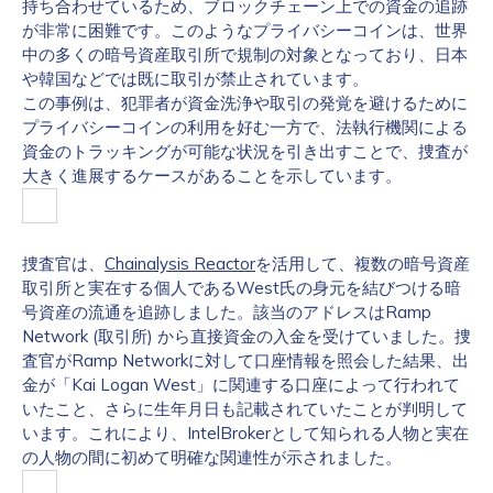
持ち合わせているため、ブロックチェーン上での資金の追跡
が非常に困難です。このようなプライバシーコインは、世界
中の多くの暗号資産取引所で規制の対象となっており、日本
や韓国などでは既に取引が禁止されています。
この事例は、犯罪者が資金洗浄や取引の発覚を避けるために
プライバシーコインの利用を好む一方で、法執行機関による
資金のトラッキングが可能な状況を引き出すことで、捜査が
大きく進展するケースがあることを示しています。
捜査官は、
Chainalysis Reactor
を活用して、複数の暗号資産
取引所と実在する個人であるWest氏の身元を結びつける暗
号資産の流通を追跡しました。該当のアドレスはRamp
Network (取引所) から直接資金の入金を受けていました。捜
査官がRamp Networkに対して口座情報を照会した結果、出
金が「Kai Logan West」に関連する口座によって行われて
いたこと、さらに生年月日も記載されていたことが判明して
います。これにより、IntelBrokerとして知られる人物と実在
の人物の間に初めて明確な関連性が示されました。