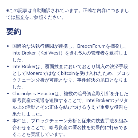
※この記事は自動翻訳されています。正確な内容につきまし
ては
原文
をご参照ください。
要約
国際的な法執行機関が連携し、BreachForumを摘発し、
IntelBroker（Kai West）を含む5人の管理者を逮捕しま
した。
IntelBrokerは、覆面捜査においておとり購入の決済手段
としてMoneroではなくbitcoinを受け入れたため、ブロッ
クチェーン分析が可能となり、事件解決の糸口となりま
した。
Chainalysis Reactorは、複数の暗号資産取引所を介した
暗号資産の流通を追跡することで、IntelBrokerのデジタ
ル上の活動とその正体を結びつけるうえで重要な役割を
果たしました。
本件は、ブロックチェーン分析と従来の捜査手法を組み
合わせることで、暗号資産の匿名性を効果的に打破でき
ることを実証しています。