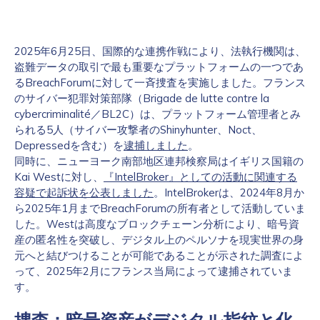
2025年6月25日、国際的な連携作戦により、法執行機関は、
盗難データの取引で最も重要なプラットフォームの一つであ
るBreachForumに対して一斉捜査を実施しました。フランス
のサイバー犯罪対策部隊（Brigade de lutte contre la
cybercriminalité／BL2C）は、プラットフォーム管理者とみ
られる5人（サイバー攻撃者のShinyhunter、Noct、
Depressedを含む）を
逮捕しました
。
同時に、ニューヨーク南部地区連邦検察局はイギリス国籍の
Kai Westに対し、
『IntelBroker』としての活動に関連する
容疑で起訴状を公表しました
。IntelBrokerは、2024年8月か
ら2025年1月までBreachForumの所有者として活動していま
した。Westは高度なブロックチェーン分析により、暗号資
産の匿名性を突破し、デジタル上のペルソナを現実世界の身
元へと結びつけることが可能であることが示された調査によ
って、2025年2月にフランス当局によって逮捕されていま
す。