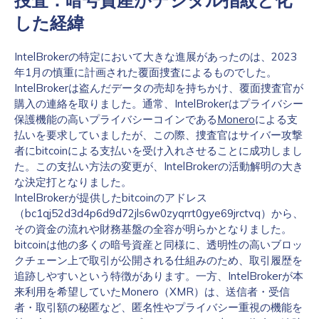
捜査：暗号資産がデジタル指紋と化
した経緯
IntelBrokerの特定において大きな進展があったのは、2023
年1月の慎重に計画された覆面捜査によるものでした。
IntelBrokerは盗んだデータの売却を持ちかけ、覆面捜査官が
購入の連絡を取りました。通常、IntelBrokerはプライバシー
保護機能の高いプライバシーコインである
Monero
による支
払いを要求していましたが、この際、捜査官はサイバー攻撃
者にbitcoinによる支払いを受け入れさせることに成功しまし
た。この支払い方法の変更が、IntelBrokerの活動解明の大き
な決定打となりました。
IntelBrokerが提供したbitcoinのアドレス
（bc1qj52d3d4p6d9d72jls6w0zyqrrt0gye69jrctvq）から、
その資金の流れや財務基盤の全容が明らかとなりました。
bitcoinは他の多くの暗号資産と同様に、透明性の高いブロッ
クチェーン上で取引が公開される仕組みのため、取引履歴を
追跡しやすいという特徴があります。一方、IntelBrokerが本
来利用を希望していたMonero（XMR）は、送信者・受信
者・取引額の秘匿など、匿名性やプライバシー重視の機能を