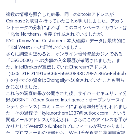
複数の情報を照合した結果、同一のbitcoinアドレスが
Coinbaseと取引を行っていたことが判明しました。アカウ
ントデータの分析によれば、このコインベースアカウントは
「Kyle Northern」名義で作成されていましたが、
KYC（Know Your Customer：本人確認）データは最終的に
「Kai West」へと紐付いていました。
さらに調査を進めると、オンライン暗号資産カジノである
「CSGO500」への少額の入金履歴が確認されました。ま
た、IntelBrokerが宣伝していたEthereumアドレス
（0x0cD1FD1191aeC66F555C0893D29E7c36AeEeb6ab
）のすべての資金はChangellyへ送金されていたことも明ら
かになりました。
これらの調査結果が公開された後、サイバーセキュリティ分
野のOSINT（Open Source Intelligence：オープンソースイ
ンテリジェンス）コミュニティによる追加分析が行われまし
た。その過程で「
kyle.northern1337@outlook.com
」という
関連メールアドレスが特定され、さらにこのアドレスを手が
かりとしてWest氏のLinkedInプロフィールが見つかりまし
た。プロフィールの情報から、West氏が過去に英国国家犯