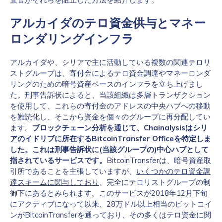
アルカイダのテロ資金供与とマネー
ロンダリングインフラ
アルカイダや、シリアで主に活動している複数の関連テロリ
ストグループは、寄付金によるテロ資金調達やマネーロンダ
リングのための暗号資産ベースのインフラを立ち上げまし
た。刑事告訴状によると、当該組織は多層トランザクション
を使用して、これらの寄付金のアドレスの中央ハブへの移動
を難読化し、そこから資金を個々のグループに再分配してい
ます。
ブロックチェーン分析を通じて、Chainalysisはシリ
アのイドリブに所在するBitcoinTransfer Officeを特定しま
した。これは刑事告訴状に(当該グループの)中心ハブとして
指されているサービスです。
BitcoinTransferは、暗号資産取
引所であることを主張していますが、
いくつかのテロ資金調
達スキームに関与しており
、完全にテロリストグループの制
御下にあるとみられます。このサービスが2018年12月下旬
にアクティブになって以来、28万ドル以上相当のビットコイ
ンがBitcoinTransferを通っており、その多くはテロ資金に関