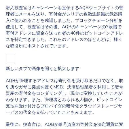
潜入捜査官はキャンペーンを宣伝するAQBウェブサイトの管
理者にメールを送り、寄付金がシリアの過激派組織の武器購
入に使われることを確認しました。ブロックチェーン分析を
使用して、捜査官はその後、AQBのキャンペーンの3段階で
寄付アドレスに資金を送った者の40件のビットコインアドレ
スを特定できました。これらのアドレスのほとんどは、様々
な取引所にホストされています。
新しいタブで画像を開くと拡大します
AQBが管理するアドレスは寄付金を受け取るだけでなく、取
引所やガザに拠点を置くMSB、決済処理業者を利用して暗号
資産の寄付金をロンダリングし、現金に変換していたことが
わかります。また、管理者とみられる人物が、ビットコイン
支払を受け付けるプロバイダの暗号化クラウドストレージサ
ービスの代金を支払っていたこともみえます。
最後に、捜査官は、AQBが暗号資産の寄付金を法定通貨に変