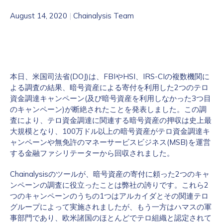
August 14, 2020
|
Chainalysis Team
本日、米国司法省(DOJ)は、FBIやHSI、IRS-CIの複数機関に
よる調査の結果、暗号資産による寄付を利用した2つのテロ
資金調達キャンペーン(及び暗号資産を利用しなかった3つ目
のキャンペーン)が断絶されたことを発表しました。この調
査により、テロ資金調達に関連する暗号資産の押収は史上最
大規模となり、100万ドル以上の暗号資産がテロ資金調達キ
ャンペーンや無免許のマネーサービスビジネス(MSB)を運営
する金融ファシリテーターから回収されました。
Chainalysisのツールが、暗号資産の寄付に頼った2つのキャ
ンペーンの調査に役立ったことは弊社の誇りです。これら2
つのキャンペーンのうちの1つはアルカイダとその関連テロ
グループによって実施されましたが、もう一方はハマスの軍
事部門であり、欧米諸国のほとんどでテロ組織と認定されて