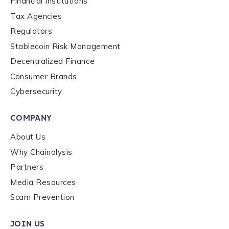
Financial Institutions
to send you information on Chainalysis products,
Tax Agencies
services, events, and news. Your personal data will
be handled in accordance with the
Chainalysis
Regulators
privacy policy
.
Stablecoin Risk Management
Decentralized Finance
Consumer Brands
Submit
Cybersecurity
COMPANY
About Us
Why Chainalysis
Partners
Media Resources
Scam Prevention
JOIN US