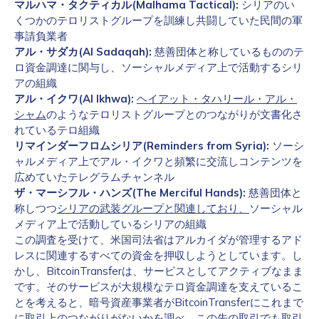
マルハマ・タクティカル(Malhama Tactical):
シリアのい
くつかのテロリストグループを訓練し共闘していた民間の軍
事請負業者
アル・サダカ(Al Sadaqah):
慈善団体と称しているもののテ
ロ資金調達に関与し、ソーシャルメディア上で活動するシリ
アの組織
アル・イクワ(Al Ikhwa):
ヘイアット・タハリール・アル・
シャム
のようなテロリストグループとのつながりが文書化さ
れているテロ組織
リマインダーフロムシリア(Reminders from Syria):
ソーシ
ャルメディア上でアル・イクワと頻繁に交流しコンテンツを
広めていたテレグラムチャンネル
ザ・マーシフル・ハンズ(The Merciful Hands):
慈善団体と
称しつつ
シリアの武装グループと関連しており、
ソーシャル
メディア上で活動しているシリアの組織
この調査を受けて、米国司法省はアルカイダが管理するアド
レスに関連するすべての資金を押収しようとしています。し
かし、BitcoinTransferは、サービスとしてアクティブなまま
です。そのサービスが大規模なテロ資金調達を支えているこ
とを考えると、暗号資産事業者がBitcoinTransferにこれまで
に取引上のつながりがないかを調べ、この先の取引でも取引