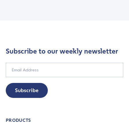
Contact us
First Name
*
Last name
*
Subscribe to our weekly newsletter
Company / Organization Name
*
Subscribe
Work Email Address
*
Phone Number
*
PRODUCTS