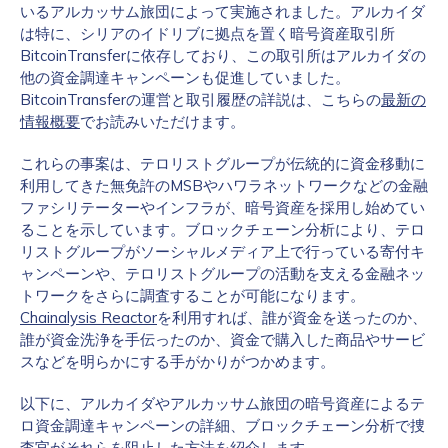
いるアルカッサム旅団によって実施されました。アルカイダ
は特に、シリアのイドリブに拠点を置く暗号資産取引所
BitcoinTransferに依存しており、この取引所はアルカイダの
他の資金調達キャンペーンも促進していました。
BitcoinTransferの運営と取引履歴の詳説は、こちらの
最新の
情報概要
でお読みいただけます。
これらの事案は、テロリストグループが伝統的に資金移動に
利用してきた無免許のMSBやハワラネットワークなどの金融
ファシリテーターやインフラが、暗号資産を採用し始めてい
ることを示しています。ブロックチェーン分析により、テロ
リストグループがソーシャルメディア上で行っている寄付キ
ャンペーンや、テロリストグループの活動を支える金融ネッ
トワークをさらに調査することが可能になります。
Chainalysis Reactor
を利用すれば、誰が資金を送ったのか、
誰が資金洗浄を手伝ったのか、資金で購入した商品やサービ
スなどを明らかにする手がかりがつかめます。
以下に、アルカイダやアルカッサム旅団の暗号資産によるテ
ロ資金調達キャンペーンの詳細、ブロックチェーン分析で捜
査官がそれらを阻止した方法を紹介します。