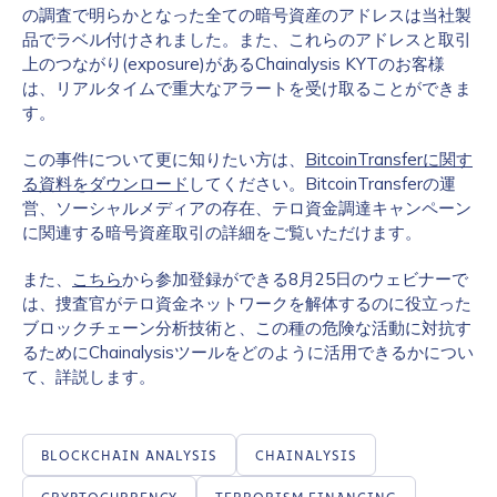
の調査で明らかとなった全ての暗号資産のアドレスは当社製
品でラベル付けされました。また、これらのアドレスと取引
上のつながり(exposure)があるChainalysis KYTのお客様
は、リアルタイムで重大なアラートを受け取ることができま
す。
この事件について更に知りたい方は、
BitcoinTransferに関す
る資料をダウンロード
してください。BitcoinTransferの運
営、ソーシャルメディアの存在、テロ資金調達キャンペーン
に関連する暗号資産取引の詳細をご覧いただけます。
また、
こちら
から参加登録ができる8月25日のウェビナーで
は、捜査官がテロ資金ネットワークを解体するのに役立った
ブロックチェーン分析技術と、この種の危険な活動に対抗す
るためにChainalysisツールをどのように活用できるかについ
て、詳説します。
BLOCKCHAIN ANALYSIS
CHAINALYSIS