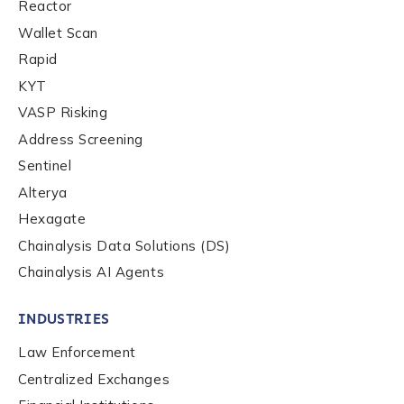
Reactor
Wallet Scan
Country
*
Rapid
KYT
Role Function
*
VASP Risking
Address Screening
Sentinel
Role Level
*
Alterya
Hexagate
Chainalysis Data Solutions (DS)
Organization Type
*
Chainalysis AI Agents
How did you hear about us?
*
INDUSTRIES
Law Enforcement
Centralized Exchanges
By checking this box, you indicate that you'd like us