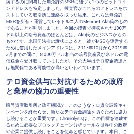
換するのに関与した無免許のMSBに紐づく2つのビットコイ
ンアドレスも特定しました。捜査官がこれらのアドレスをホ
ストしている取引所に連絡を取った結果、これらは無免許
MSBを所有・運営しているトルコ人のMehmet Akti氏のもの
であることが判明しました。今回の捜査で押収された100万
ドル以上の暗号資産のほとんどは、Akti氏のビジネスからの
ものです。米国司法省の訴状によると、彼がMSBを運営する
ために使用したメインアドレスは、2017年10月から2019年
3月までの間に、8,000万ドル相当の暗号資産及び米ドルの電
信送金を受け取っていましたが、その大半はテロ資金調達と
は無関係である可能性が高いといわれています。
テロ資金供与に対抗するための政府
と業界の協力の重要性
暗号資産取引所と政府機関が、このようなテロ資金調達キャ
ンペーンを終わらせ、新たなテロ資金調達を防ぐために協力
し続けることが重要です。Chainalysisは、この目標を達成す
るために必要なブロックチェーン分析ツールを世界中の政府
や企業に提供し続けることを使命と感じています。本日、こ