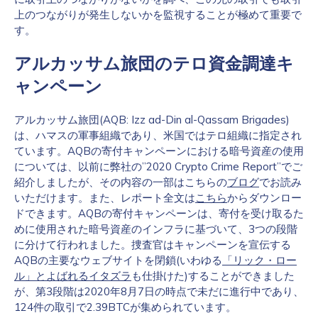
上のつながりが発生しないかを監視することが極めて重要で
す。
アルカッサム旅団のテロ資金調達キ
ャンペーン
アルカッサム旅団(AQB: Izz ad-Din al-Qassam Brigades)
は、ハマスの軍事組織であり、米国ではテロ組織に指定され
ています。AQBの寄付キャンペーンにおける暗号資産の使用
については、以前に弊社の”2020 Crypto Crime Report”でご
紹介しましたが、その内容の一部はこちらの
ブログ
でお読み
いただけます。また、レポート全文は
こちら
からダウンロー
ドできます。AQBの寄付キャンペーンは、寄付を受け取るた
めに使用された暗号資産のインフラに基づいて、3つの段階
に分けて行われました。捜査官はキャンペーンを宣伝する
AQBの主要なウェブサイトを閉鎖(いわゆる
「リック・ロー
ル」とよばれるイタズラ
も仕掛けた)することができました
が、第3段階は2020年8月7日の時点で未だに進行中であり、
124件の取引で2.39BTCが集められています。