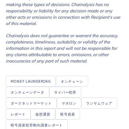
making these types of decisions. Chainalysis has no
responsibility or liability for any decision made or any
other acts or omissions in connection with Recipient’s use
of this material.
Chainalysis does not guarantee or warrant the accuracy,
completeness, timeliness, suitability or validity of the
information in this report and will not be responsible for
any claims attributable to errors, omissions, or other
inaccuracies of any part of such material.
MONEY LAUNDERING
オンチェーン
オンチェーンデータ
サイバー犯罪
ダークネットマーケット
マネロン
ランサムウェア
レポート
仮想通貨
暗号資産
暗号資産犯罪動向調査レポート