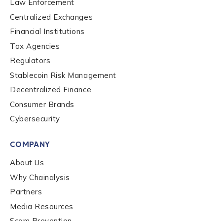
Law Enforcement
Centralized Exchanges
Financial Institutions
Tax Agencies
Regulators
Stablecoin Risk Management
Decentralized Finance
Consumer Brands
Cybersecurity
COMPANY
About Us
Why Chainalysis
Partners
Media Resources
Scam Prevention