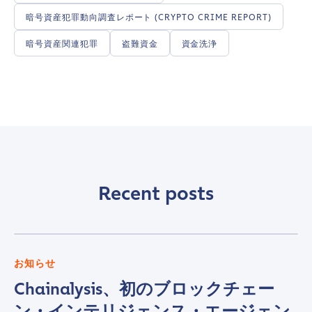
暗号資産犯罪動向調査レポート (CRYPTO CRIME REPORT)
暗号資産関連犯罪
盗難資金
資金洗浄
Recent posts
お知らせ
Chainalysis、初のブロックチェー
Contact us
ン・インテリジェンス・エージェン