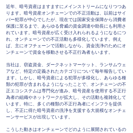
近年、暗号資産はますますにメインストリームになりつつあ
ります。暗号資産オンチェーンでの不正活動は、以前はサイ
バー犯罪が中心でしたが、現在では国家安全保障から消費者
保護に至るまで、あらゆる脅威の資金調達や助長にも利用さ
れています。暗号資産が広く受け入れられるようになるにつ
れ、オンチェーンでの不正活動も多様化しています。例え
ば、主にオフチェーンで活動しながら、資金洗浄のためにオ
ンチェーンで資金を移動させる不正行為者もいます。
当社は、窃盗資金、ダークネットマーケット、ランサムウェ
アなど、特定の定義されたカテゴリについて毎年報告してい
ます。しかし、暗号資産による犯罪が多様化し、あらゆる種
類の犯罪が含まれるようになったことで、オンチェーンの不
正エコシステムは専門化が進み、暗号資産を使用する不正行
為者の組織やネットワークが拡大し、その活動も複雑化して
います。特に、多くの種類の不正行為者にインフラを提供
し、不正に得た暗号資産の洗浄を支援する大規模なオンチェ
ーンサービスが出現しています。
こうした動きはオンチェーンでどのように展開されているの