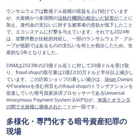
ランサムウェアは数億ドル規模の収益を上げ続けています
が、大規模かつ多国間の
法執行機関の相次いだ
妨害が
ことに
加え、身代金の支払いに対する被害者の意欲が低下したこと
で、エコシステムに打撃を与えています。それでも2024年
は、攻撃件数が比較的持続し、一部のランサムウェア・グル
ープが低額ではあるものの支払いを何とか捻出したため、生
産的な1年となりました。
DNMは2023年の23億ドル近くに対して20億ドルを受け取
り、fraud shopの取引量は2億2,010万ドルと半分以上減少し
ています。この詐欺ショップの著しい減少は、
Brian
Dumps
やFacelessを含む何百ものfraud shopのトランザクションを
促進していた暗号資産決済プロセッサーであるUniversal
Anonymous Payment System (UAPS)が、
米国とオランダ
の間で大規模に摘発された
ことが一因です。
多様化・専門化する暗号資産犯罪の
現場