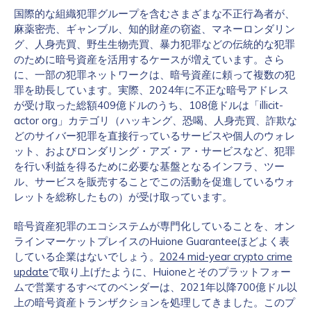
国際的な組織犯罪グループを含むさまざまな不正行為者が、
麻薬密売、ギャンブル、知的財産の窃盗、マネーロンダリン
グ、人身売買、野生生物売買、暴力犯罪などの伝統的な犯罪
のために暗号資産を活用するケースが増えています。さら
に、一部の犯罪ネットワークは、暗号資産に頼って複数の犯
罪を助長しています。実際、2024年に不正な暗号アドレス
が受け取った総額409億ドルのうち、108億ドルは「illicit-
actor org」カテゴリ（ハッキング、恐喝、人身売買、詐欺な
どのサイバー犯罪を直接行っているサービスや個人のウォレ
ット、およびロンダリング・アズ・ア・サービスなど、犯罪
を行い利益を得るために必要な基盤となるインフラ、ツー
ル、サービスを販売することでこの活動を促進しているウォ
レットを総称したもの）が受け取っています。
暗号資産犯罪のエコシステムが専門化していることを、オン
ラインマーケットプレイスのHuione Guaranteeほどよく表
している企業はないでしょう。
2024 mid-year crypto crime
update
で取り上げたように、Huioneとそのプラットフォー
ムで営業するすべてのベンダーは、2021年以降700億ドル以
上の暗号資産トランザクションを処理してきました。このプ