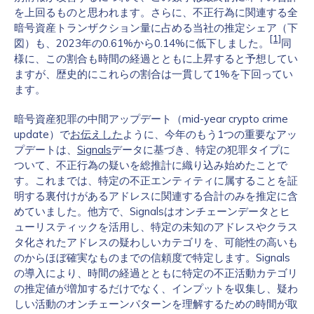
を上回るものと思われます。さらに、不正行為に関連する全
暗号資産トランザクション量に占める当社の推定シェア（下
[1]
図）も、2023年の0.61%から0.14%に低下しました。
同
様に、この割合も時間の経過とともに上昇すると予想してい
ますが、歴史的にこれらの割合は一貫して1%を下回ってい
ます。
暗号資産犯罪の中間アップデート（mid-year crypto crime
update）で
お伝えした
ように、今年のもう1つの重要なアッ
プデートは、
Signals
データに基づき、特定の犯罪タイプに
ついて、不正行為の疑いを総推計に織り込み始めたことで
す。これまでは、特定の不正エンティティに属することを証
明する裏付けがあるアドレスに関連する合計のみを推定に含
めていました。他方で、Signalsはオンチェーンデータとヒ
ューリスティックを活用し、特定の未知のアドレスやクラス
タ化されたアドレスの疑わしいカテゴリを、可能性の高いも
のからほぼ確実なものまでの信頼度で特定します。Signals
の導入により、時間の経過とともに特定の不正活動カテゴリ
の推定値が増加するだけでなく、インプットを収集し、疑わ
しい活動のオンチェーンパターンを理解するための時間が取