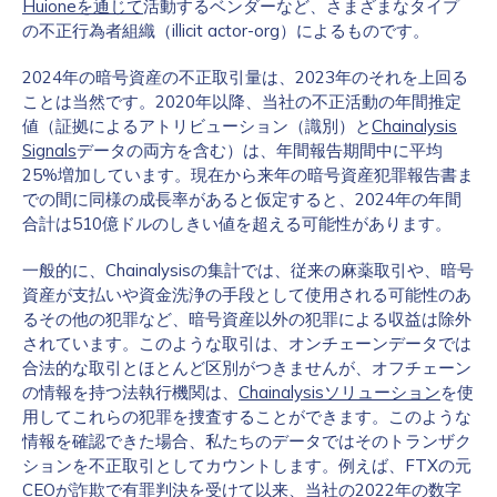
Huioneを通じて
活動するベンダーなど、さまざまなタイプ
の不正行為者組織（illicit actor-org）によるものです。
2024年の暗号資産の不正取引量は、2023年のそれを上回る
ことは当然です。2020年以降、当社の不正活動の年間推定
値（証拠によるアトリビューション（識別）と
Chainalysis
Signals
データの両方を含む）は、年間報告期間中に平均
25%増加しています。現在から来年の暗号資産犯罪報告書ま
での間に同様の成長率があると仮定すると、2024年の年間
合計は510億ドルのしきい値を超える可能性があります。
一般的に、Chainalysisの集計では、従来の麻薬取引や、暗号
資産が支払いや資金洗浄の手段として使用される可能性のあ
るその他の犯罪など、暗号資産以外の犯罪による収益は除外
されています。このような取引は、オンチェーンデータでは
合法的な取引とほとんど区別がつきませんが、オフチェーン
の情報を持つ法執行機関は、
Chainalysisソリューション
を使
用してこれらの犯罪を捜査することができます。このような
情報を確認できた場合、私たちのデータではそのトランザク
ションを不正取引としてカウントします。例えば、FTXの元
CEOが詐欺で有罪判決を受けて以来、当社の2022年の数字