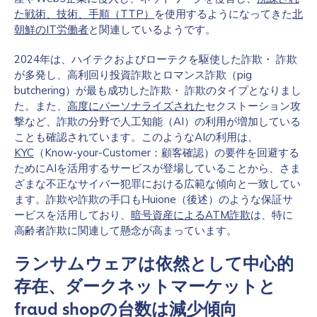
た戦術、技術、手順（TTP）
を使用するようになってきた
北
朝鮮のIT労働者
と関連しているようです。
2024年は、ハイテクおよびローテクを駆使した詐欺・ 詐欺
が多発し、高利回り投資詐欺とロマンス詐欺（pig
butchering）が最も成功した詐欺・ 詐欺のタイプとなりまし
た。また、
高度にパーソナライズされた
セクストーション攻
撃など、詐欺の分野で人工知能（AI）の利用が増加している
ことも確認されています。このようなAIの利用は、
KYC
（Know-your-Customer：顧客確認）の要件を回避する
ためにAIを活用するサービスが登場していることから、さま
ざまな不正なサイバー犯罪における広範な傾向と一致してい
ます。詐欺や詐欺の手口もHuione（後述）のような保証サ
ービスを活用しており、
暗号資産によるATM詐欺
は、特に
高齢者詐欺に関連して懸念が高まっています。
ランサムウェアは依然として中心的
存在、ダークネットマーケットと
fraud shopの台数は減少傾向