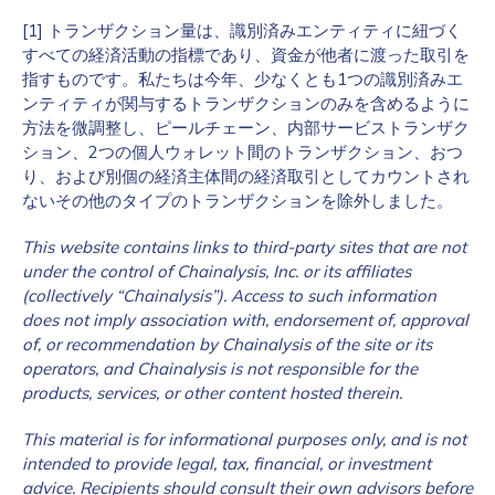
[1] トランザクション量は、識別済みエンティティに紐づく
すべての経済活動の指標であり、資金が他者に渡った取引を
指すものです。私たちは今年、少なくとも1つの識別済みエ
ンティティが関与するトランザクションのみを含めるように
方法を微調整し、ピールチェーン、内部サービストランザク
ション、2つの個人ウォレット間のトランザクション、おつ
り、および別個の経済主体間の経済取引としてカウントされ
ないその他のタイプのトランザクションを除外しました。
This website contains links to third-party sites that are not
under the control of Chainalysis, Inc. or its affiliates
(collectively “Chainalysis”). Access to such information
does not imply association with, endorsement of, approval
of, or recommendation by Chainalysis of the site or its
operators, and Chainalysis is not responsible for the
products, services, or other content hosted therein.
This material is for informational purposes only, and is not
intended to provide legal, tax, financial, or investment
advice. Recipients should consult their own advisors before