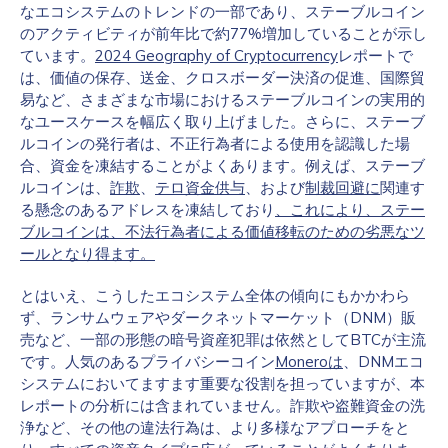
なエコシステムのトレンドの一部であり、ステーブルコイン
のアクティビティが前年比で約77%増加していることが示し
ています。
2024 Geography of Cryptocurrency
レポートで
は、価値の保存、送金、クロスボーダー決済の促進、国際貿
易など、さまざまな市場におけるステーブルコインの実用的
なユースケースを幅広く取り上げました。さらに、ステーブ
ルコインの発行者は、不正行為者による使用を認識した場
合、資金を凍結することがよくあります。例えば、ステーブ
ルコインは、
詐欺
、
テロ資金供与
、および
制裁回避に
関連す
る懸念のあるアドレスを凍結しており
、これにより、ステー
ブルコインは、不法行為者による価値移転のための劣悪なツ
ールとなり得ます。
とはいえ、こうしたエコシステム全体の傾向にもかかわら
ず、ランサムウェアやダークネットマーケット（DNM）販
売など、一部の形態の暗号資産犯罪は依然としてBTCが主流
です。人気のあるプライバシーコイン
Moneroは
、DNMエコ
システムにおいてますます重要な役割を担っていますが、本
レポートの分析には含まれていません。詐欺や盗難資金の洗
浄など、その他の違法行為は、より多様なアプローチをと