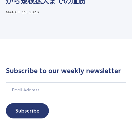
から規模拡大までの道筋
MARCH 19, 2026
Role Function
*
Role Level
*
Organization Type
*
Subscribe to our weekly newsletter
How did you hear about us?
*
Subscribe
By checking this box, you indicate that you'd like us
to send you information on Chainalysis products,
services, events, and news. Your personal data will