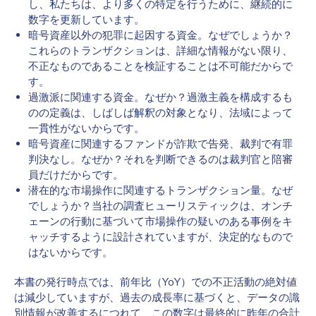
し、私たちは、より多くの特定を行うために、継続的に
数字を更新しています。
暗号資産以外の犯罪に起因する資金。なぜでしょうか？
これらのトランザクションは、詳細な情報がない限り、
不正なものであることを検証することは不可能だからで
す。
過激派に関連する資金。なぜか？過激主義を構成するも
のの定義は、しばしば解釈の対象となり、法域によって
一貫性がないからです。
暗号資産に関連するファンドが詐欺で告発、裁判で有罪
判決なし。なぜか？それを判断できるのは裁判官と陪審
員だけだからです。
潜在的な市場操作に関連するトランザクション量。なぜ
でしょうか？当社の調査ヒューリスティックは、オンチ
ェーンの行動に基づいて市場操作の疑いのある事例をキ
ャッチするように設計されていますが、決定的なもので
はないからです。
本書の発行時点では、前年比（YoY）での不正活動の絶対値
は減少していますが、過去の成長率に基づくと、データの識
別情報が改善するにつれて、この数字は最終的に昨年の合計