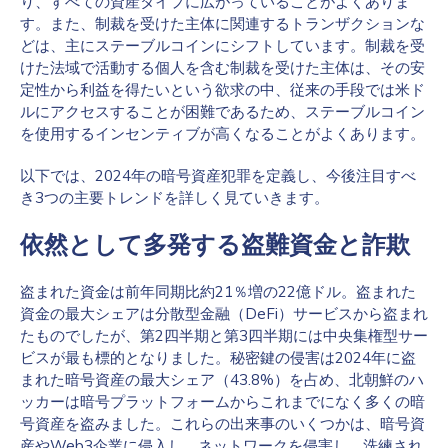
り、すべての資産タイプに広がっていることがよくありま
す。また、制裁を受けた主体に関連するトランザクションな
どは、主にステーブルコインにシフトしています。制裁を受
けた法域で活動する個人を含む制裁を受けた主体は、その安
定性から利益を得たいという欲求の中、従来の手段では米ド
ルにアクセスすることが困難であるため、ステーブルコイン
を使用するインセンティブが高くなることがよくあります。
以下では、2024年の暗号資産犯罪を定義し、今後注目すべ
き3つの主要トレンドを詳しく見ていきます。
依然として多発する盗難資金と詐欺
盗まれた資金は前年同期比約21％増の22億ドル。盗まれた
資金の最大シェアは分散型金融（DeFi）サービスから盗まれ
たものでしたが、第2四半期と第3四半期には中央集権型サー
ビスが最も標的となりました。秘密鍵の侵害は2024年に盗
まれた暗号資産の最大シェア（43.8%）を占め、北朝鮮のハ
ッカーは暗号プラットフォームからこれまでになく多くの暗
号資産を盗みました。これらの出来事のいくつかは、暗号資
産やWeb3企業に侵入し、ネットワークを侵害し、
洗練され