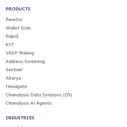
be handled in accordance with the
Chainalysis
PRODUCTS
privacy policy
.
Reactor
Wallet Scan
Submit
Rapid
KYT
VASP Risking
Address Screening
Sentinel
Alterya
Hexagate
Chainalysis Data Solutions (DS)
Chainalysis AI Agents
INDUSTRIES