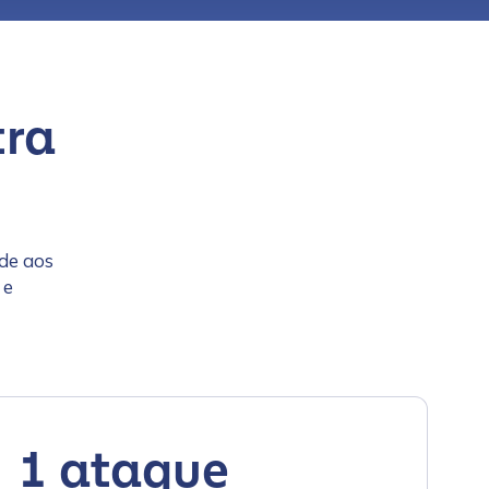
tra
de aos
 e
1 ataque