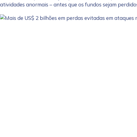
First Name
*
atividades anormais – antes que os fundos sejam perdido
Last name
*
Company / Organiza
Work Email Address
Phone Number
*
Country
*