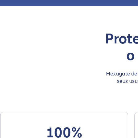
Prot
o
Hexagate det
seus usu
100%