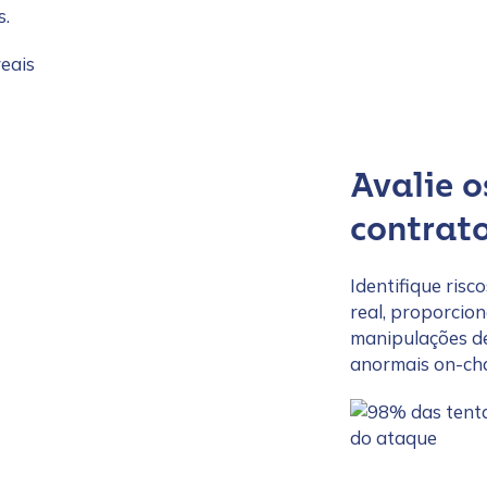
s.
Avalie o
tion Name
*
contrato
*
Identifique ris
real, proporcio
manipulações de
anormais on-cha