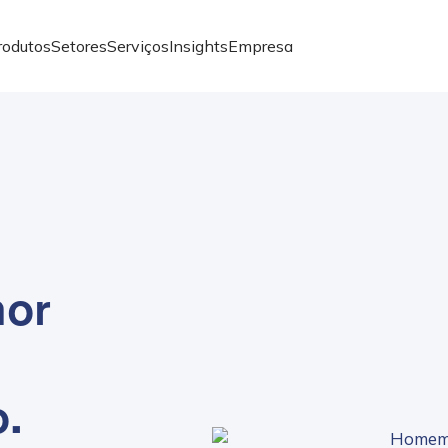
rodutos
Setores
Serviços
Insights
Empresa
hor
.