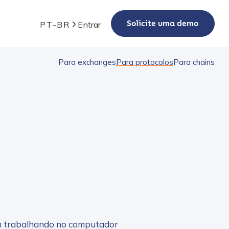
Solicite uma demo
PT-BR
Entrar
Para exchanges
Para protocolos
Para chains