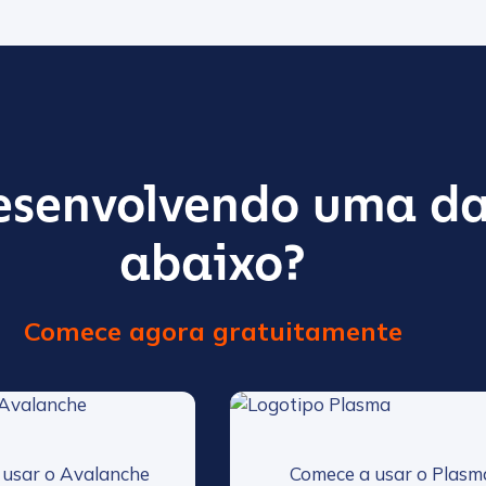
esenvolvendo uma da
abaixo?
Comece agora gratuitamente
 usar o Avalanche
Comece a usar o Plasm