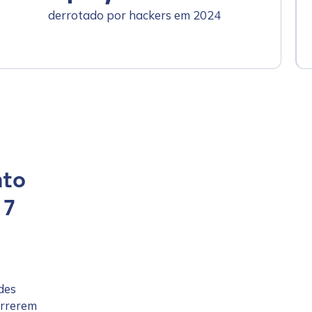
derrotado por hackers em 2024
nto
 7
des
orrerem