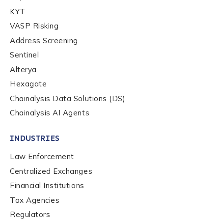
KYT
Role Level
*
VASP Risking
Address Screening
Sentinel
Organization Type
*
Alterya
Hexagate
Chainalysis Data Solutions (DS)
How did you hear about us?
*
Chainalysis AI Agents
INDUSTRIES
By checking this box, you indicate that you'd like us
to send you information on Chainalysis products,
Law Enforcement
services, events, and news. Your personal data will
Centralized Exchanges
be handled in accordance with the
Chainalysis
Financial Institutions
privacy policy
.
Tax Agencies
Regulators