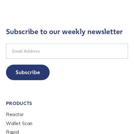
pagination
Last name
*
Subscribe to our weekly newsletter
Company / Organization Name
*
Work Email Address
*
Subscribe
Phone Number
*
Country
*
PRODUCTS
Reactor
Wallet Scan
Role Function
*
Rapid