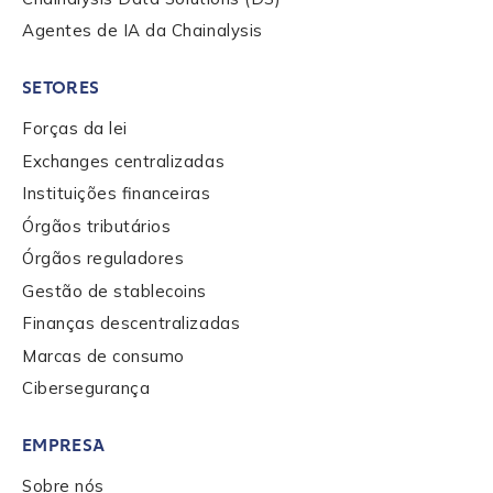
Agentes de IA da Chainalysis
Last name
*
SETORES
Forças da lei
Company / Organization Name
*
Exchanges centralizadas
Instituições financeiras
Work Email Address
*
Órgãos tributários
Órgãos reguladores
Gestão de stablecoins
Phone Number
*
Finanças descentralizadas
Marcas de consumo
Cibersegurança
Country
*
EMPRESA
Role Function
*
Sobre nós