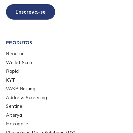
Inscreva-se
PRODUTOS
Reactor
Wallet Scan
Rapid
KYT
VASP Risking
Address Screening
Contact us
Sentinel
Alterya
First Name
*
Hexagate
Chainalysis Data Solutions (DS)