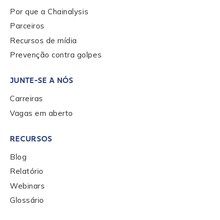
Por que a Chainalysis
Parceiros
Role Level
*
Recursos de mídia
Prevenção contra golpes
Organization Type
*
JUNTE-SE A NÓS
Carreiras
How did you hear about us?
*
Vagas em aberto
RECURSOS
By checking this box, you indicate that you'd like us
Blog
to send you information on Chainalysis products,
Relatório
services, events, and news. Your personal data will
be handled in accordance with the
Chainalysis
Webinars
privacy policy
.
Glossário