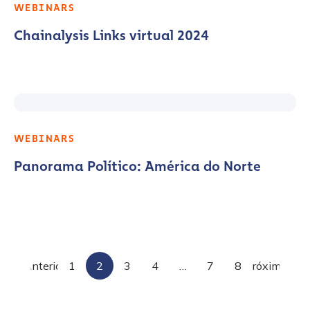
WEBINARS
Chainalysis Links virtual 2024
WEBINARS
Panorama Político: América do Norte
Paginação
Anterior
1
2
3
4
…
7
8
Próximo
de
publicações