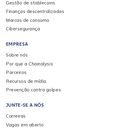
Gestão de stablecoins
Finanças descentralizadas
Role Function
*
Marcas de consumo
Cibersegurança
Role Level
*
EMPRESA
Sobre nós
Organization Type
*
Por que a Chainalysis
Parceiros
Recursos de mídia
How did you hear about us?
*
Prevenção contra golpes
JUNTE-SE A NÓS
By checking this box, you indicate that you'd like us
Carreiras
to send you information on Chainalysis products,
services, events, and news. Your personal data will
Vagas em aberto
be handled in accordance with the
Chainalysis