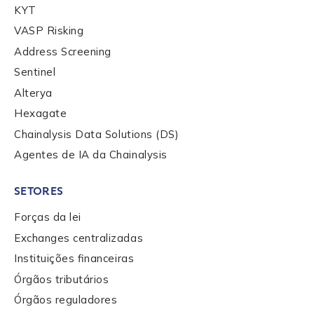
KYT
First Name
*
VASP Risking
Address Screening
Sentinel
Last name
*
Alterya
Hexagate
Company / Organization Name
*
Chainalysis Data Solutions (DS)
Agentes de IA da Chainalysis
Work Email Address
*
SETORES
Forças da lei
Exchanges centralizadas
Phone Number
*
Instituições financeiras
Órgãos tributários
Country
*
Órgãos reguladores