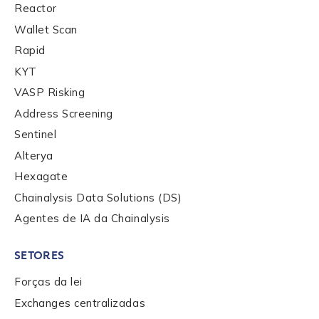
Reactor
Wallet Scan
Rapid
KYT
VASP Risking
Address Screening
Sentinel
Alterya
Hexagate
Chainalysis Data Solutions (DS)
Contact us
Agentes de IA da Chainalysis
SETORES
First Name
*
Forças da lei
Exchanges centralizadas
Last name
*