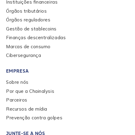
Instituições financeiras
Órgãos tributários
Órgãos reguladores
Company / Organization Name
*
Gestão de stablecoins
Finanças descentralizadas
Work Email Address
*
Marcas de consumo
Cibersegurança
Phone Number
*
EMPRESA
Sobre nós
Por que a Chainalysis
Country
*
Parceiros
Recursos de mídia
Role Function
*
Prevenção contra golpes
JUNTE-SE A NÓS