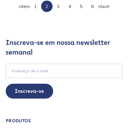
Paginação
Anterior
1
2
3
4
5
6
Próximo
de
publicações
Inscreva-se em nossa newsletter
semanal
Inscreva-se
PRODUTOS