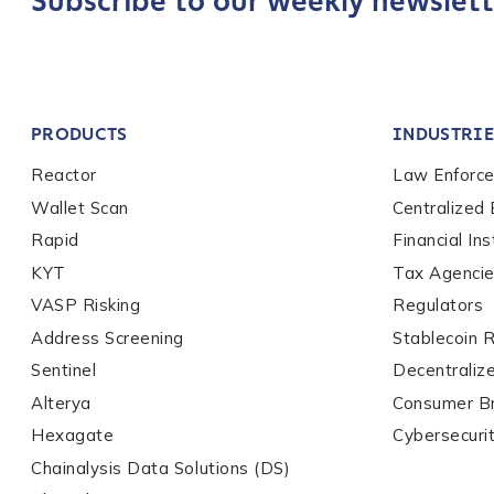
Subscribe to our weekly newslett
Company / Organiza
PRODUCTS
INDUSTRIE
Work Email Address
Reactor
Law Enforc
Wallet Scan
Centralized
Rapid
Financial Ins
Phone Number
*
KYT
Tax Agenci
VASP Risking
Regulators
Country
*
Address Screening
Stablecoin 
Sentinel
Decentraliz
Alterya
Consumer B
Role Function
*
Hexagate
Cybersecuri
Chainalysis Data Solutions (DS)