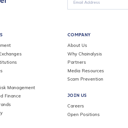
er
tion Name
*
S
COMPANY
*
ement
About Us
 Exchanges
Why Chainalysis
titutions
Partners
es
Media Resources
Scam Prevention
Risk Management
JOIN US
ed Finance
rands
Careers
ty
Open Positions