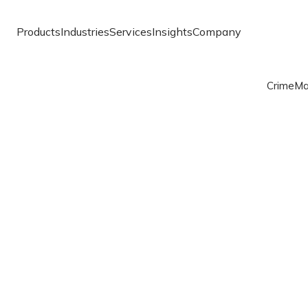
Products
Industries
Services
Insights
Company
Crime
Ma