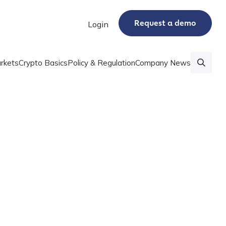
Request a demo
Login
rkets
Crypto Basics
Policy & Regulation
Company News