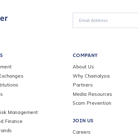
er
tion Name
*
S
COMPANY
*
ement
About Us
 Exchanges
Why Chainalysis
titutions
Partners
es
Media Resources
Scam Prevention
Risk Management
JOIN US
ed Finance
rands
Careers