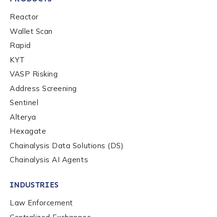
Reactor
Wallet Scan
Rapid
KYT
VASP Risking
Address Screening
Sentinel
Contact us
Alterya
Hexagate
First Name
*
Chainalysis Data Solutions (DS)
Chainalysis AI Agents
Last name
*
INDUSTRIES
Law Enforcement