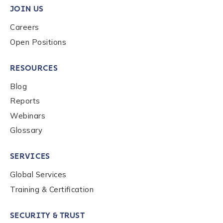
JOIN US
Organization Type
*
Careers
Open Positions
How did you hear about us?
*
RESOURCES
Blog
By checking this box, you indicate that you'd like us
Reports
to send you information on Chainalysis products,
Webinars
services, events, and news. Your personal data will
be handled in accordance with the
Chainalysis
Glossary
privacy policy
.
SERVICES
Global Services
Submit
Training & Certification
SECURITY & TRUST