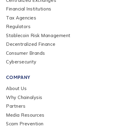
Centralized Exchanges
Company / Organization Name
*
Financial Institutions
Tax Agencies
Work Email Address
*
Regulators
Stablecoin Risk Management
Decentralized Finance
Phone Number
*
Consumer Brands
Cybersecurity
Country
*
COMPANY
About Us
Role Function
*
Why Chainalysis
Partners
Media Resources
Role Level
*
Scam Prevention