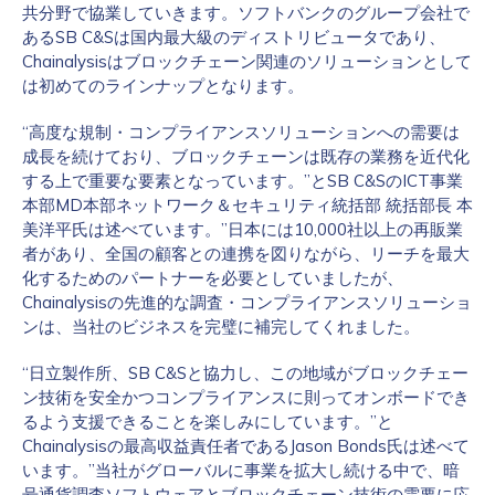
共分野で協業していきます。ソフトバンクのグループ会社で
あるSB C&Sは国内最大級のディストリビュータであり、
Chainalysisはブロックチェーン関連のソリューションとして
は初めてのラインナップとなります。
“高度な規制・コンプライアンスソリューションへの需要は
成長を続けており、ブロックチェーンは既存の業務を近代化
する上で重要な要素となっています。”とSB C&SのICT事業
本部MD本部ネットワーク＆セキュリティ統括部 統括部長 本
美洋平氏は述べています。”日本には10,000社以上の再販業
者があり、全国の顧客との連携を図りながら、リーチを最大
化するためのパートナーを必要としていましたが、
Chainalysisの先進的な調査・コンプライアンスソリューショ
ンは、当社のビジネスを完璧に補完してくれました。
“日立製作所、SB C&Sと協力し、この地域がブロックチェー
ン技術を安全かつコンプライアンスに則ってオンボードでき
るよう支援できることを楽しみにしています。”と
Chainalysisの最高収益責任者であるJason Bonds氏は述べて
います。”当社がグローバルに事業を拡大し続ける中で、暗
号通貨調査ソフトウェアとブロックチェーン技術の需要に応