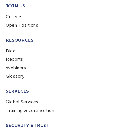
JOIN US
Role Level
*
Careers
Open Positions
Organization Type
*
RESOURCES
Blog
How did you hear about us?
*
Reports
Webinars
Glossary
By checking this box, you indicate that you'd like us
to send you information on Chainalysis products,
SERVICES
services, events, and news. Your personal data will
be handled in accordance with the
Chainalysis
Global Services
privacy policy
.
Training & Certification
SECURITY & TRUST