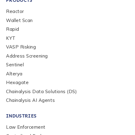
PRODUCTS
Reactor
Wallet Scan
Rapid
KYT
VASP Risking
Address Screening
Sentinel
Alterya
Hexagate
Chainalysis Data Solutions (DS)
Contact us
Chainalysis AI Agents
INDUSTRIES
First Name
*
Law Enforcement