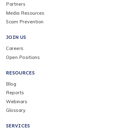
Partners
Media Resources
Phone Number
*
Scam Prevention
JOIN US
Country
*
Careers
Open Positions
Role Function
*
RESOURCES
Blog
Role Level
*
Reports
Webinars
Glossary
Organization Type
*
SERVICES