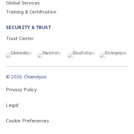
Global Services
How did you hear about us?
*
Training & Certification
SECURITY & TRUST
By checking this box, you indicate that you'd like us
to send you information on Chainalysis products,
Trust Center
services, events, and news. Your personal data will
be handled in accordance with the
Chainalysis
privacy policy
.
© 2026, Chainalysis
Submit
Privacy Policy
Legal
Cookie Preferences