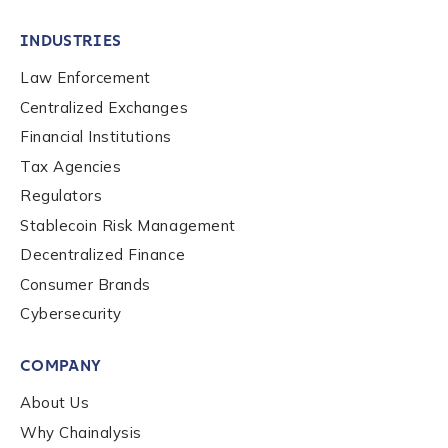
INDUSTRIES
Law Enforcement
Centralized Exchanges
Financial Institutions
Contact us
Tax Agencies
Regulators
First Name
*
Stablecoin Risk Management
Decentralized Finance
Last name
*
Consumer Brands
Cybersecurity
Company / Organization Name
*
COMPANY
About Us
Why Chainalysis
Work Email Address
*