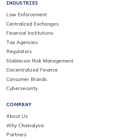
INDUSTRIES
Law Enforcement
Centralized Exchanges
Financial Institutions
Contact us
Tax Agencies
Regulators
First Name
*
Stablecoin Risk Management
Decentralized Finance
Consumer Brands
Last name
*
Cybersecurity
Company / Organization Name
*
COMPANY
About Us
Why Chainalysis
Work Email Address
*
Partners