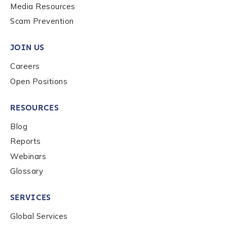
Media Resources
Scam Prevention
Phone Number
*
JOIN US
Country
*
Careers
Open Positions
Role Function
*
RESOURCES
Blog
Role Level
*
Reports
Webinars
Glossary
Organization Type
*
SERVICES
Global Services
How did you hear about us?
*