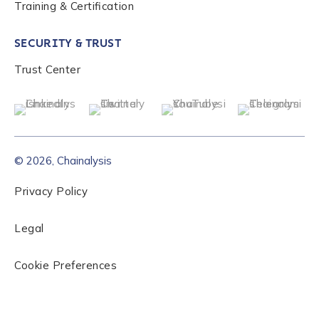
Training & Certification
SECURITY & TRUST
By checking this box, you indicate that you'd like us
to send you information on Chainalysis products,
Trust Center
services, events, and news. Your personal data will
be handled in accordance with the
Chainalysis
privacy policy
.
© 2026, Chainalysis
Submit
Privacy Policy
Legal
Cookie Preferences