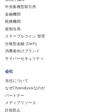
中央集権型取引所
Last name
*
金融機関
税務機関
Company / Organization Name
*
規制当局
ステーブルコイン 管理
分散型金融 (DeFi)
Work Email Address
*
消費者向けブランド
サイバーセキュリティ
Phone Number
*
会社
当社について
Country
*
なぜChainalysisなのか
パートナー
メディアリソース
Role Function
*
詐欺防止