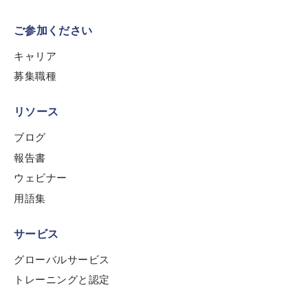
ご参加ください
Role Level
*
キャリア
募集職種
Organization Type
*
リソース
ブログ
How did you hear about us?
*
報告書
ウェビナー
用語集
By checking this box, you indicate that you'd like us
to send you information on Chainalysis products,
サービス
services, events, and news. Your personal data will
be handled in accordance with the
Chainalysis
グローバルサービス
privacy policy
.
トレーニングと認定