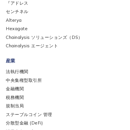
『アドレス
Work Email Address
*
センチネル
Alterya
Hexagate
Phone Number
*
Chainalysis ソリューションズ（DS）
Chainalysis エージェント
Country
*
産業
法執行機関
Role Function
*
中央集権型取引所
金融機関
税務機関
Role Level
*
規制当局
ステーブルコイン 管理
分散型金融 (DeFi)
Organization Type
*