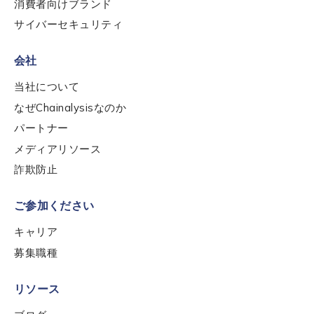
消費者向けブランド
サイバーセキュリティ
How did you hear about us?
*
会社
当社について
By checking this box, you indicate that you'd like us
なぜChainalysisなのか
to send you information on Chainalysis products,
パートナー
services, events, and news. Your personal data will
be handled in accordance with the
Chainalysis
メディアリソース
privacy policy
.
詐欺防止
ご参加ください
Submit
キャリア
募集職種
リソース