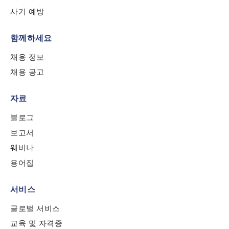
Role Function
*
사기 예방
함께하세요
Role Level
*
채용 정보
채용 공고
Organization Type
*
자료
블로그
How did you hear about us?
*
보고서
웨비나
용어집
By checking this box, you indicate that you'd like us
to send you information on Chainalysis products,
서비스
services, events, and news. Your personal data will
be handled in accordance with the
Chainalysis
글로벌 서비스
privacy policy
.
교육 및 자격증