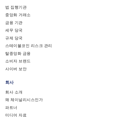
법 집행기관
중앙화 거래소
Last name
*
금융 기관
세무 당국
Company / Organization Name
*
규제 당국
스테이블코인 리스크 관리
탈중앙화 금융
Work Email Address
*
소비자 브랜드
사이버 보안
Phone Number
*
회사
회사 소개
Country
*
왜 체이널리시스인가
파트너
미디어 자료