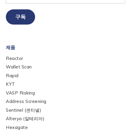
구독
Contact us
First Name
*
제품
Reactor
Wallet Scan
Last name
*
Rapid
KYT
Company / Organization Name
*
VASP Risking
Address Screening
Sentinel (센티넬)
Work Email Address
*
Alterya (알테리아)
Hexagate