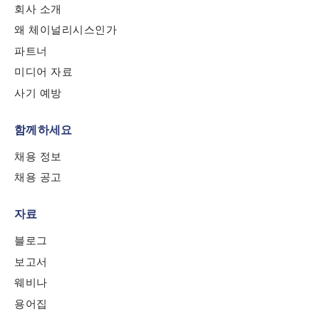
회사 소개
왜 체이널리시스인가
By checking this box, you indicate that you'd like us
파트너
to send you information on Chainalysis products,
services, events, and news. Your personal data will
미디어 자료
be handled in accordance with the
Chainalysis
사기 예방
privacy policy
.
함께하세요
채용 정보
Submit
채용 공고
자료
블로그
보고서
웨비나
용어집