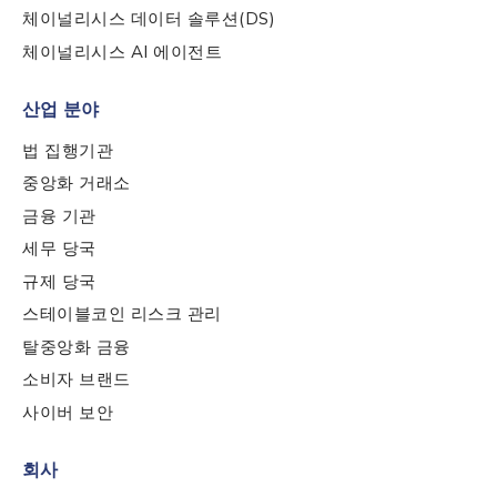
체이널리시스 데이터 솔루션(DS)
Phone Number
*
체이널리시스 AI 에이전트
산업 분야
Country
*
법 집행기관
중앙화 거래소
Role Function
*
금융 기관
세무 당국
규제 당국
Role Level
*
스테이블코인 리스크 관리
탈중앙화 금융
Organization Type
*
소비자 브랜드
사이버 보안
How did you hear about us?
*
회사