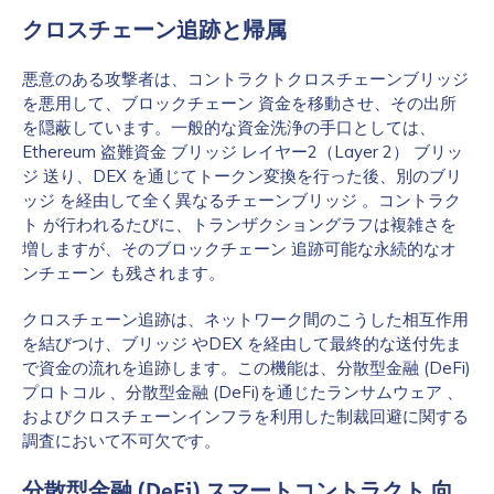
クロスチェーン追跡と帰属
悪意のある攻撃者は、コントラクトクロスチェーンブリッジ
を悪用して、ブロックチェーン 資金を移動させ、その出所
を隠蔽しています。一般的な資金洗浄の手口としては、
Ethereum 盗難資金 ブリッジ レイヤー2（Layer 2） ブリッ
ジ 送り、DEX を通じてトークン変換を行った後、別のブリ
ッジ を経由して全く異なるチェーンブリッジ 。コントラク
ト が行われるたびに、トランザクショングラフは複雑さを
増しますが、そのブロックチェーン 追跡可能な永続的なオ
ンチェーン も残されます。
クロスチェーン追跡は、ネットワーク間のこうした相互作用
を結びつけ、ブリッジ やDEX を経由して最終的な送付先ま
で資金の流れを追跡します。この機能は、分散型金融 (DeFi)
プロトコル 、分散型金融 (DeFi)を通じたランサムウェア 、
およびクロスチェーンインフラを利用した制裁回避に関する
調査において不可欠です。
分散型金融 (DeFi) スマートコントラクト 向