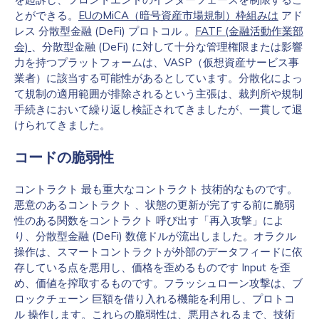
とができる。
EUのMiCA（暗号資産市場規制）枠組みは
アド
レス 分散型金融 (DeFi) プロトコル 。
FATF (金融活動作業部
会)
、分散型金融 (DeFi) に対して十分な管理権限または影響
力を持つプラットフォームは、VASP（仮想資産サービス事
業者）に該当する可能性があるとしています。分散化によっ
て規制の適用範囲が排除されるという主張は、裁判所や規制
手続きにおいて繰り返し検証されてきましたが、一貫して退
けられてきました。
コードの脆弱性
コントラクト 最も重大なコントラクト 技術的なものです。
悪意のあるコントラクト 、状態の更新が完了する前に脆弱
性のある関数をコントラクト 呼び出す「再入攻撃」によ
り、分散型金融 (DeFi) 数億ドルが流出しました。オラクル
操作は、スマートコントラクトが外部のデータフィードに依
存している点を悪用し、価格を歪めるものです Input を歪
め、価値を搾取するものです。フラッシュローン攻撃は、ブ
ロックチェーン 巨額を借り入れる機能を利用し、プロトコ
ル 操作します。これらの脆弱性は、悪用されるまで、技術