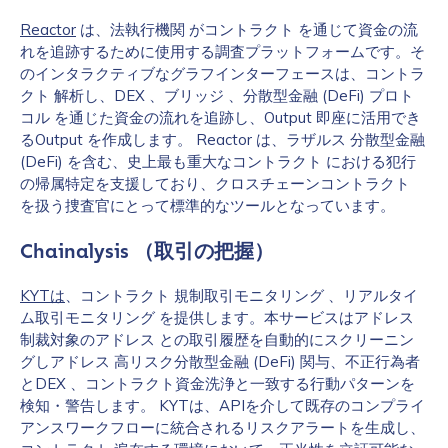
Reactor
は、法執行機関 がコントラクト を通じて資金の流
れを追跡するために使用する調査プラットフォームです。そ
のインタラクティブなグラフインターフェースは、コントラ
クト 解析し、DEX 、ブリッジ 、分散型金融 (DeFi) プロト
コル を通じた資金の流れを追跡し、Output 即座に活用でき
るOutput を作成します。 Reactor は、ラザルス 分散型金融
(DeFi) を含む、史上最も重大なコントラクト における犯行
の帰属特定を支援しており、クロスチェーンコントラクト
を扱う捜査官にとって標準的なツールとなっています。
Chainalysis （取引の把握）
KYTは
、コントラクト 規制取引モニタリング 、リアルタイ
ム取引モニタリング を提供します。本サービスはアドレス
制裁対象のアドレス との取引履歴を自動的にスクリーニン
グしアドレス 高リスク分散型金融 (DeFi) 関与、不正行為者
とDEX 、コントラクト資金洗浄と一致する行動パターンを
検知・警告します。 KYTは、APIを介して既存のコンプライ
アンスワークフローに統合されるリスクアラートを生成し、