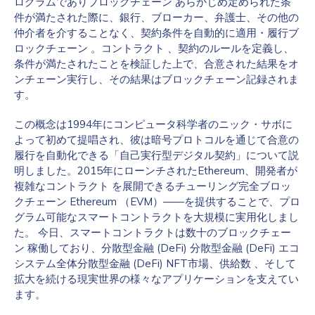
ログラムでありブロックチェーン あらかじめ定められた条
件が満たされた際に、銀行、ブローカー、弁護士、その他の
仲介者を介することなく、契約条件を自動的に適用・履行ブ
ロックチェーン 。コントラクト 、契約のルールを定義し、
条件が満たされたことを検証した上で、合意された結果をオ
ンチェーン実行し、その結果はブロックチェーン記録されま
す。
この概念は1994年にコンピュータ科学者のニック・サボに
よって初めて提唱され、彼は暗号プロトコルを通じて合意の
履行を自動化できる「自己実行型デジタル契約」について説
明しました。2015年にローンチされたEthereum、開発者が
複雑なコントラクト を展開できるチューリング完全ブロッ
クチェーン Ethereum （EVM）——を提供することで、プロ
グラム可能なスマートコントラクトを大規模に実用化しまし
た。 今日、スマートコントラクトは数十のブロックチェー
ン 稼働しており、分散型金融 (DeFi) 分散型金融 (DeFi) エコ
システム全体分散型金融 (DeFi) NFT市場、供給数 、そして
拡大を続ける現実世界の様々なアプリケーションを支えてい
ます。