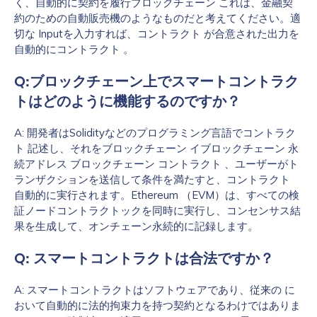
く、自動的に契約を履行ブロックチェーン これは、金融契
約のための自動販売機のようなものだと考えてください。適
切な Inputを入力すれば、コントラクト が合意された出力を
自動的にコントラクト 。
Q:ブロックチェーン上でスマートコントラク
トはどのように機能するのですか？
A: 開発者はSolidityなどのプログラミング言語でコントラク
ト 記述し、それをブロックチェーン イブロックチェーン 永
続アドレス ブロックチェーン コントラクト 、ユーザーがト
First Name
*
ランザクションを送信して条件を満たすと、コントラクト
自動的に実行されます。Ethereum （EVM）は、すべての検
証ノードコントラクトックを同時に実行し、コンセンサス結
果を生成して、オンチェーン永続的に記録します。
Last name
*
Q: スマートコントラクトは合法ですか？
Company / Organization Name
*
A: スマートコントラクトはソフトウェアであり、従来の に
おいて自動的に法的拘束力を持つ契約となるわけではありま