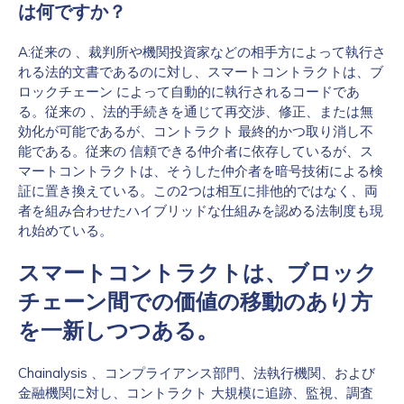
は何ですか？
How did you hear about us?
*
A:従来の 、裁判所や機関投資家などの相手方によって執行さ
れる法的文書であるのに対し、スマートコントラクトは、ブ
ロックチェーン によって自動的に執行されるコードであ
る。従来の 、法的手続きを通じて再交渉、修正、または無
By checking this box, you indicate that you'd like us
効化が可能であるが、コントラクト 最終的かつ取り消し不
to send you information on Chainalysis products,
能である。従来の 信頼できる仲介者に依存しているが、ス
services, events, and news. Your personal data will
マートコントラクトは、そうした仲介者を暗号技術による検
be handled in accordance with the
Chainalysis
証に置き換えている。この2つは相互に排他的ではなく、両
privacy policy
.
者を組み合わせたハイブリッドな仕組みを認める法制度も現
れ始めている。
スマートコントラクトは、ブロック
Submit
チェーン間での価値の移動のあり方
を一新しつつある。
Chainalysis 、コンプライアンス部門、法執行機関、および
金融機関に対し、コントラクト 大規模に追跡、監視、調査