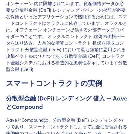
オンチェーン 内に隔離されています。資産価格データが必
要な分散型金融 (DeFi) レンディング イベントの検証が必要
な保険といったアプリケーションで機能するためには、スマ
ートコントラクトはオラクルに依存しています。オラクルと
は、オフチェーン オンチェーン提供する外部データプロバ
イダーのことです。 オラクルコントラクト 虚偽の価格デー
タを送り込み、人為的な清算コントラクト 担保を搾取コン
トラクト 分散型金融 (DeFi) において最も頻繁に悪用される
攻撃ベクトルのひとつであり分散型金融 (DeFi) コントラク
ト金融システムにおける構造的な脆弱性を示しています分散
型金融 (DeFi)
スマートコントラクトの実例
分散型金融 (DeFi) レンディング 借入 — Aave
とCompound
AaveとCompoundは、分散型金融 (DeFi) レンディング の一
つであり、スマートコントラクトによって完全に管理される
稼働中のローン持っている 合わせて持っている 。ユーザー