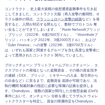
コントラクト 、史上最大規模の仮想通貨盗難事件を引き起
こしてきました。コントラクト欠陥（再入攻撃の脆弱性、オ
ラクル操作の弱点、
フラッシュローン攻撃の経路
など）を発
見すると、人間が対応する間もなく、数秒でプロトコル 奪
い去ることができてしまいます。 「Ronin Networkブリッジ
」ブリッジ （2022年、6億2500万ドル）、「Wormholeブ
リッジ 」ハッキング 2022年、3億2000万ドル）、および
「Euler Finance」への攻撃（2023年、1億9700万ドル）
は、いずれも国家と関連するグループを含む高度な攻撃者に
よって悪用されたコントラクト 関与していました。
ブロックチェーン プラットフォームブロックチェーン 、エ
クスプロイトの発端となった盗難資金 、その後の資金洗浄
の連鎖（DEX 、ブリッジ 、ミキサーへの入金、取引所から
の出金など）に至るまで、盗難資金 追跡が可能であり、法
執行機関 制裁対象の指定に必要な帰属の証拠を提供しま
す。Chainalysis 、複数の国家が関与した分散型金融 (DeFi)
事件において、オンチェーン 分析を通じてラザルス ウォレ
ットクラスターを特定し、資金の帰属特定をChainalysis 。