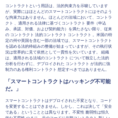
コントラクトという用語は、法的拘束力を示唆しています
が、実際にはほとんどのスマートコントラクトにはそのよう
な拘束力はありません。ほとんどの法域において、コントラ
クト 、適用される法律に基づくコントラクト 要件（申込
み、承諾、対価、および契約能力）を満たさない限り、従来
の コントラクト 法的コントラクト コントラクト 。米国の特
定の州や英国を含む一部の法域では、スマートコントラクト
を認める法的枠組みの整備が始まっていますが、その執行状
況は世界的に見て依然として一貫性を欠いています。 組織
は、適用される法域のコントラクト について独立した法的
分析を行わずに、デプロイされた コントラクト が法的に強
制力のある権利コントラクト 想定すべきではありません。
「スマートコントラクトはハッキング不可能
だ。」
スマートコントラクトはデプロイされた不変となり、コード
を変更することはできません。しかし、これは決して「安全
である」ということとは異なります。不変性 脆弱性は恒久
的な不変性 つまり、元のコードに欠陥コントラクト 新しい