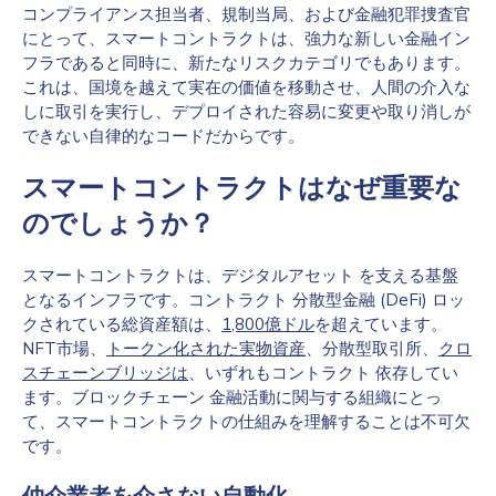
コンプライアンス担当者、規制当局、および金融犯罪捜査官
にとって、スマートコントラクトは、強力な新しい金融イン
フラであると同時に、新たなリスクカテゴリでもあります。
これは、国境を越えて実在の価値を移動させ、人間の介入な
しに取引を実行し、デプロイされた容易に変更や取り消しが
できない自律的なコードだからです。
スマートコントラクトはなぜ重要な
のでしょうか？
スマートコントラクトは、デジタルアセット を支える基盤
となるインフラです。コントラクト 分散型金融 (DeFi) ロッ
クされている総資産額は、
1,800億ドル
を超えています。
NFT市場、
トークン化された実物資産
、分散型取引所、
クロ
スチェーンブリッジは
、いずれもコントラクト 依存してい
ます。ブロックチェーン 金融活動に関与する組織にとっ
て、スマートコントラクトの仕組みを理解することは不可欠
です。