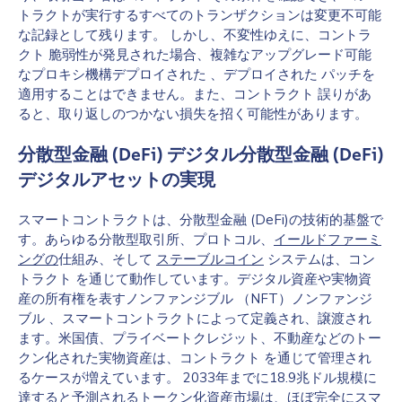
トラクトが実行するすべてのトランザクションは変更不可能
な記録として残ります。 しかし、不変性ゆえに、コントラ
クト 脆弱性が発見された場合、複雑なアップグレード可能
なプロキシ機構デプロイされた 、デプロイされた パッチを
適用することはできません。また、コントラクト 誤りがあ
ると、取り返しのつかない損失を招く可能性があります。
分散型金融 (DeFi) デジタル分散型金融 (DeFi)
デジタルアセットの実現
スマートコントラクトは、分散型金融 (DeFi)の技術的基盤で
す。あらゆる分散型取引所、プロトコル、
イールドファーミ
ングの
仕組み、そして
ステーブルコイン
システムは、コン
トラクト を通じて動作しています。デジタル資産や実物資
産の所有権を表すノンファンジブル （NFT）ノンファンジ
ブル 、スマートコントラクトによって定義され、譲渡され
ます。米国債、プライベートクレジット、不動産などのトー
クン化された実物資産は、コントラクト を通じて管理され
るケースが増えています。 2033年までに18.9兆ドル規模に
達すると予測されるトークン化資産市場は、ほぼ完全にスマ