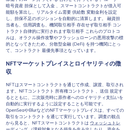
暗号資産 担保として入金 、スマートコントラクトが借入可
能額を算出し、リアルタイム需要 供給数 変動金利を設定
し、担保不足のポジションを自動的に清算します。 融資担
当者も、信用調査も、機関取引相手 存在せず取引相手 コン
トラクト自律的に実行されます取引相手 これらのプロトコ
ルは、オラクル操作攻撃やフラッシュローンの悪用攻撃の標
的となってきたため、分散型金融 (DeFi) を持つ機関にとっ
て、コントラクト 最優先事項となっています。
NFTマーケットプレイスとロイヤリティの徴
収
NFTはスマートコントラクトを通じて作成、譲渡、取引され
ます。NFTコントラクト 所有権コントラクト 、送信 規定す
るとともに、二次販売時に原作者へのロイヤリティ支払いを
自動的に実行するように設定することも可能です。
OpenSeaやBlurなどのNFTマーケットプレイスは、すべての
取引をコントラクト を通じて実行しています。調査の観点
から見ると、NFTスマートコントラクトは
ウォッシュトレ
ーディング
（課税対象となる損失を生み出したり、資金を