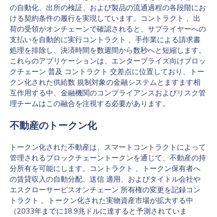
の自動化、出所の検証、および製品の流通過程の各段階にお
ける契約条件の履行を実現しています。コントラクト 、出
荷の受領がオンチェーンで確認されると、サプライヤーへの
支払いを自動的に実行コントラクト 、手作業による請求書
処理を排除し、決済時間を数週間から数秒へと短縮します。
これらのアプリケーションは、エンタープライズ向けブロッ
クチェーン 普及 コントラクト 交差点に位置しており、トー
クン化された供給数 規制対象の金融システムとますます相
互作用する中、金融機関のコンプライアンスおよびリスク管
理チームはこの融合を注視する必要があります。
不動産のトークン化
トークン化された不動産は、スマートコントラクトによって
管理されるブロックチェーントークンを通じて、不動産の持
分所有を可能にします。コントラクト 、トークン保有者へ
の賃貸収入の自動分配、送信 適用、およびタイトル会社や
エスクローサービスオンチェーン 所有権の変更を記録コン
トラクト 。トークン化された実物資産市場が拡大する中
（2033年までに18.9兆ドルに達すると予測されていま