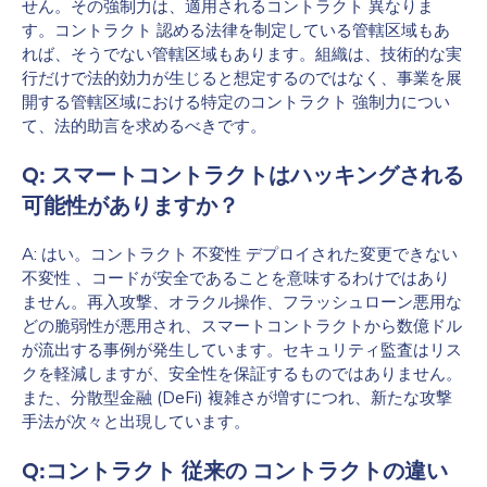
せん。その強制力は、適用されるコントラクト 異なりま
す。コントラクト 認める法律を制定している管轄区域もあ
Work Email Address
*
れば、そうでない管轄区域もあります。組織は、技術的な実
行だけで法的効力が生じると想定するのではなく、事業を展
開する管轄区域における特定のコントラクト 強制力につい
Phone Number
*
て、法的助言を求めるべきです。
Q: スマートコントラクトはハッキングされる
可能性がありますか？
Country
*
A: はい。コントラクト 不変性 デプロイされた変更できない
不変性 、コードが安全であることを意味するわけではあり
Role Function
*
ません。再入攻撃、オラクル操作、フラッシュローン悪用な
どの脆弱性が悪用され、スマートコントラクトから数億ドル
が流出する事例が発生しています。セキュリティ監査はリス
クを軽減しますが、安全性を保証するものではありません。
Role Level
*
また、分散型金融 (DeFi) 複雑さが増すにつれ、新たな攻撃
手法が次々と出現しています。
Organization Type
*
Q:コントラクト 従来の コントラクトの違い