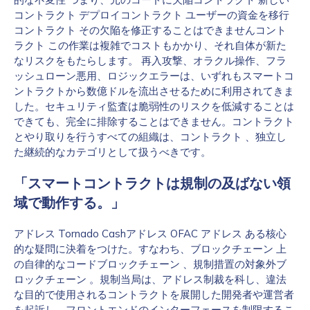
コントラクト デプロイコントラクト ユーザーの資金を移行
コントラクト その欠陥を修正することはできませんコント
ラクト この作業は複雑でコストもかかり、それ自体が新た
なリスクをもたらします。 再入攻撃、オラクル操作、フラ
ッシュローン悪用、ロジックエラーは、いずれもスマートコ
ントラクトから数億ドルを流出させるために利用されてきま
した。セキュリティ監査は脆弱性のリスクを低減することは
できても、完全に排除することはできません。コントラクト
とやり取りを行うすべての組織は、コントラクト 、独立し
た継続的なカテゴリとして扱うべきです。
「スマートコントラクトは規制の及ばない領
域で動作する。」
アドレス Tornado Cashアドレス OFAC アドレス ある核心
的な疑問に決着をつけた。すなわち、ブロックチェーン 上
の自律的なコードブロックチェーン 、規制措置の対象外ブ
ロックチェーン 。規制当局は、アドレス制裁を科し、違法
な目的で使用されるコントラクトを展開した開発者や運営者
を起訴し、フロントエンドのインターフェースを制限するこ