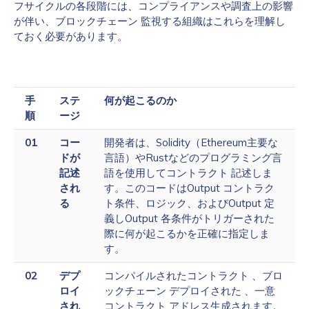
フサイクルの各段階には、コンプライアンスや調査上の影響
が伴い、ブロックチェーン 監視する組織はこれらを理解し
ておく必要があります。
手
ステ
何が起こるのか
順
ージ
01
コー
開発者は、Solidity（Ethereum主要な
ドが
言語）やRustなどのプログラミング言
記述
語を使用してコントラクト 記述しま
され
す。このコードはOutput コントラク
る
ト条件、ロジック、およびOutput 定
義しOutput 各条件がトリガーされた
際に何が起こるかを正確に指定しま
す。
02
デプ
コンパイルされたコントラクト 、ブロ
ロイ
ックチェーン デプロイされた 、一意
され
コントラクト アドレス生成されます。