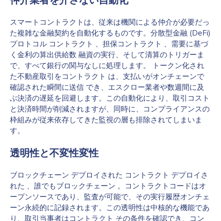
仲介業者を介さない自動化
スマートコントラクトは、従来は機関による仲介が必要だっ
た複雑な金融契約を自動化するものです。分散型金融 (DeFi)
プロトコル コントラクト 、担保コントラクト 、需要に基づ
く金利の算出供給数 融資の実行、そして清算のトリガーま
で、すべて銀行の関与なしに処理します。 トークン化され
た不動産取引をコントラクト は、支払いがオンチェーンで
確認された瞬間に送信 でき、エスクロー業者や数週間に及
ぶ決済の遅延を回避します。この自動化により、取引コスト
と決済時間が削減されますが、同時に、コンプライアンスの
枠組みが従来依存してきた監視の層も排除されてしまいま
す。
透明性と不変性変性
ブロックチェーン デプロイされた コントラクト デプロイさ
れた 、誰でもブロックチェーン 。コントラクトコードはオ
ープンソースであり、監査が可能で、その実行履歴オンチェ
ーン永続的に記録されます。この透明性は中核的な機能であ
り、取引当事者はコントラクト その条件を確認でき、コン