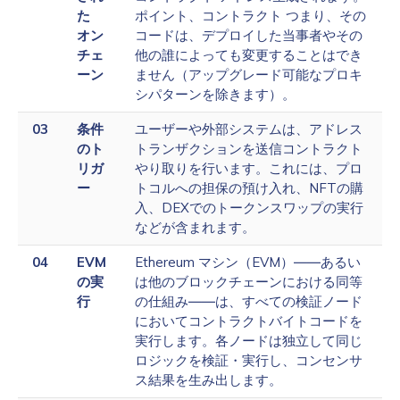
た
ポイント、コントラクト つまり、その
オン
コードは、デプロイした当事者やその
チェ
他の誰によっても変更することはでき
ーン
ません（アップグレード可能なプロキ
シパターンを除きます）。
03
条件
ユーザーや外部システムは、アドレス
のト
トランザクションを送信コントラクト
リガ
やり取りを行います。これには、プロ
ー
トコルへの担保の預け入れ、NFTの購
入、DEXでのトークンスワップの実行
などが含まれます。
04
EVM
Ethereum マシン（EVM）――あるい
の実
は他のブロックチェーンにおける同等
行
の仕組み――は、すべての検証ノード
においてコントラクトバイトコードを
実行します。各ノードは独立して同じ
ロジックを検証・実行し、コンセンサ
ス結果を生み出します。