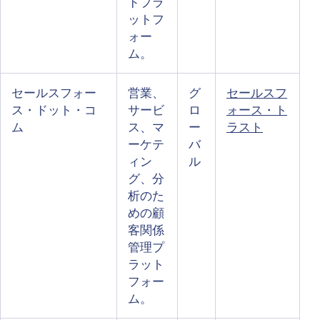
ドプラ
ットフ
ォー
ム。
セールスフォー
営業、
グ
セールスフ
ス・ドット・コ
サービ
ロ
ォース・ト
ム
ス、マ
ー
ラスト
ーケテ
バ
ィン
ル
グ、分
析のた
めの顧
客関係
管理プ
ラット
フォー
ム。