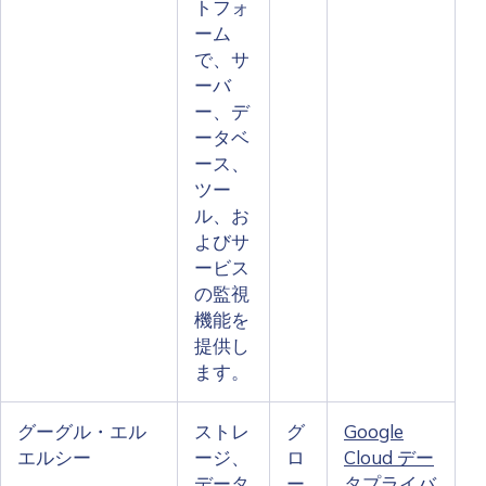
トフォ
ーム
で、サ
ーバ
ー、デ
ータベ
ース、
ツー
ル、お
よびサ
ービス
の監視
機能を
提供し
ます。
グーグル・エル
ストレ
グ
Google
エルシー
ージ、
ロ
Cloud デー
データ
ー
タプライバ