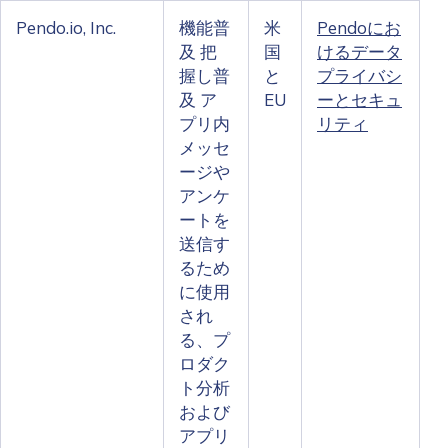
Pendo.io, Inc.
機能普
米
Pendoにお
及 把
国
けるデータ
握し普
と
プライバシ
及 ア
EU
ーとセキュ
プリ内
リティ
メッセ
ージや
アンケ
ートを
送信す
るため
に使用
され
る、プ
ロダク
ト分析
および
アプリ