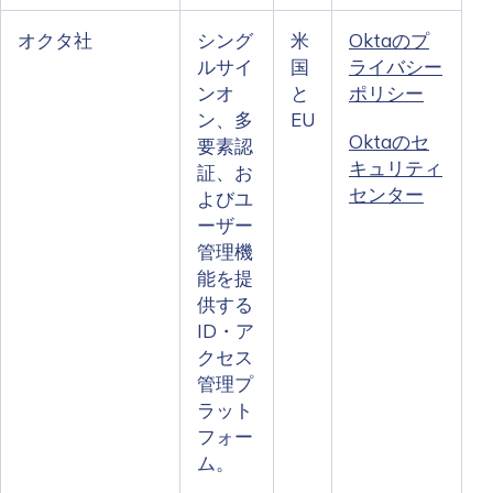
オクタ社
シング
米
Oktaのプ
ルサイ
国
ライバシー
ンオ
と
ポリシー
ン、多
EU
Oktaのセ
要素認
キュリティ
証、お
センター
よびユ
ーザー
管理機
能を提
供する
ID・ア
クセス
管理プ
ラット
フォー
ム。