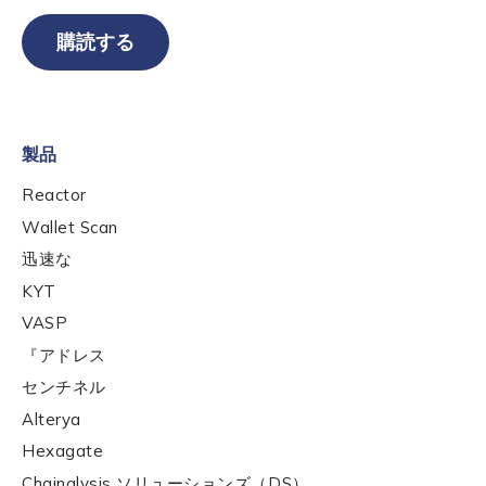
購読する
Role Level
*
製品
Organization Type
*
Reactor
Wallet Scan
How did you hear about us?
*
迅速な
KYT
VASP
By checking this box, you indicate that you'd like us
『アドレス
to send you information on Chainalysis products,
services, events, and news. Your personal data will
センチネル
be handled in accordance with the
Chainalysis
Alterya
privacy policy
.
Hexagate
Chainalysis ソリューションズ（DS）