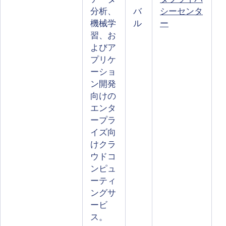
分析、
バ
シーセンタ
機械学
ル
ー
習、お
よびア
プリケ
ーショ
ン開発
向けの
エンタ
ープラ
イズ向
けクラ
ウドコ
ンピュ
ーティ
ングサ
ービ
ス。