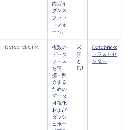
内ガイ
ダンス
プラッ
トフォ
ーム。
Databricks, Inc.
複数の
米
Databricks
データ
国
トラストセ
ソース
と
ンター
を連
EU
携・照
会する
ための
データ
可視化
および
ダッシ
ュボー