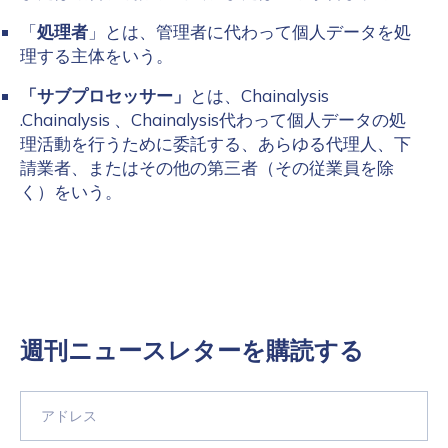
「
処理者
」とは、管理者に代わって個人データを処
Last name
*
理する主体をいう。
「サブプロセッサー」
とは、Chainalysis
.Chainalysis 、Chainalysis代わって個人データの処
Company / Organization Name
*
理活動を行うために委託する、あらゆる代理人、下
請業者、またはその他の第三者（その従業員を除
く）をいう。
Work Email Address
*
Phone Number
*
週刊ニュースレターを購読する
Country
*
Role Function
*