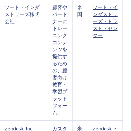
ソート・インダ
顧客や
米
ソート・イ
ストリーズ株式
パート
国
ンダストリ
会社
ナーに
ーズ・トラ
トレー
スト・セン
ニング
ター
コンテ
ンツを
提供す
るため
の、顧
客向け
教育・
学習プ
ラット
フォー
ム。
Zendesk, Inc.
カスタ
米
Zendesk ト