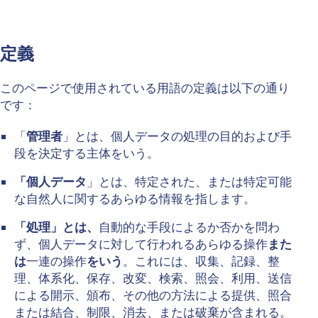
定義
このページで使用されている用語の定義は以下の通り
です：
「
管理者
」とは、個人データの処理の目的および手
段を決定する主体をいう。
「個人データ
」とは、特定された、または特定可能
な自然人に関するあらゆる情報を指します。
「処理」とは、
自動的な手段によるか否かを問わ
ず、個人データに対して行われるあらゆる操作
また
Contact us
は
一連の操作
をいう
。これには、収集、記録、整
理、体系化、保存、改変、検索、照会、利用、送信
First Name
*
による開示、頒布、その他の方法による提供、照合
または結合、制限、消去、または破棄が含まれる。