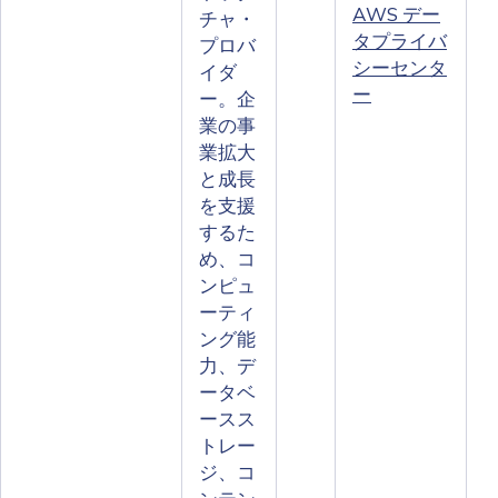
AWS デー
チャ・
タプライバ
プロバ
シーセンタ
イダ
ー
ー。企
業の事
業拡大
と成長
を支援
するた
め、コ
ンピュ
ーティ
ング能
力、デ
ータベ
ースス
トレー
ジ、コ