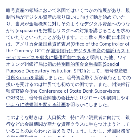
暗号資産の領域において米国ではいくつかの進展があり、規
制当局がデジタル資産の取り扱いに向けて動き始めていた
り、当局が金融機関に対しそのようなデジタル資産へのつな
がり(exposure)を把握しリスクへの対策を講じることを求め
ていたりといったことがあります。ここ数ヶ月の間に米国で
は、アメリカ合衆国通貨監査局(Office of the Comptroller of
the Currency: OCC)が
国法銀行はデジタル資産の信託(カスト
ディ)サービスを顧客に提供可能である
と明言した他、ワイ
オミング州銀行局は
初の特別目的預金金融機関(Special
Purpose Depository Institution: SPDI)として、暗号資産取
引所Krakenを承認
しました。暗号資産取引所が銀行としての
扱いを受けるのは世界でも初めての例です。また、州法銀行
監督官協会(the Conference of State Bank Supervisors:
CSBS)は、
暗号資産関連の会社がよりグローバル展開しやす
いように法規制を変える計画
を明らかにしました。
このような動きは、人口拡大、特に若い消費者に向けて、銀
行などの金融機関が新たな資産クラスに手をつけようとして
いることのあらわれと言えるでしょう。しかし、米国財務省