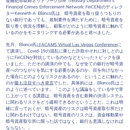
金融犯罪取締ネットワーク(the Treasury Department’s
Financial Crimes Enforcement Network: FinCEN)のディレク
ターKenneth A. Blanco氏は、暗号資産を取り扱うつもりの
ない銀行であっても、規制要件を満たすために、暗号資産を
取り巻く状況を理解し、顧客がどのように暗号資産に触れて
いるのかをモニタリングする必要があると述べました。
先月、Blanco氏は
ACAMS Virtual Las Vegas Conference
に
て講演し、Covid-19の混乱に乗じた詐欺やそれに対しどのよ
うにFinCENが対抗しているのかなどといったトピックを扱
いました。ただその講演の中でも、なぜ全ての銀行が暗号資
産へのつながりを気にする必要があるのか、目を向けなかっ
た場合にどのようなリスクがあるのか、ということに触れた
のが
最も注目すべき発言
でした。具体的には、Blanco氏はこ
のように述べています。「このような議論をしている中で常
に上がってくる課題は、暗号資産を含む新興の決済システム
に関わるリスクをどう緩和できるかということだ。これは明
確に言っておくが、暗号資産のリスクは暗号資産取引所だけ
に関わるわけではない。暗号資産のリスクは、資金移動業や
暗号資産取引所に限った話ではなく、銀行も意識しなければ
ならない。」