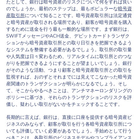
たとして、銀行は暗号資産のリスクについて何をすれば良い
のでしょうか。最初のステップは、最もポピュラーな
暗号資
産取引所
について知ることです。暗号資産取引所は法定通貨
と暗号資産が取引される場所であり、顧客が暗号資産を購入
するために送金を行う最も一般的な場所です。まず銀行は、
SWIFTメッセージやACH送金、デビットカードトランザク
ションから暗号資産取引所との取り日引きを把握できるよう
なシステムを整備する必要があるでしょう。取引所の取引量
や人気度は日々変わるため、リアルタイムに取引所とのつな
がりを把握できるようにすることが望ましいでしょう。銀行
がそのような活動、つまり顧客と暗号資産取引所との取引を
監視すれば、おのずとそれまでには見えてこなかった暗号資
産関連のトランザクションが明らかになるでしょう。そし
て、そこからやるべきことは、アンチマネーロンダリングの
ポリシーに基づき、それらのトランザクションのリスクを評
価し、疑わしい取引がないかをチェックすることです。
長期的に言えば、銀行は、直接に口座を提供する暗号資産ビ
ジネスのみならず、顧客が取引を行う各暗号資産取引所につ
いても評価していく必要があるでしょう。手始めとして行う
べきことは、各取引所のビジネスモデルやコンプライアンス