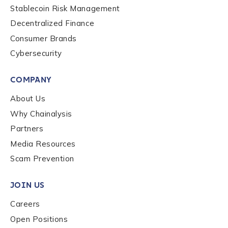
Stablecoin Risk Management
Organization Type
*
Decentralized Finance
Consumer Brands
Cybersecurity
How did you hear about us?
*
COMPANY
About Us
By checking this box, you indicate that you'd like us
Why Chainalysis
to send you information on Chainalysis products,
services, events, and news. Your personal data will
Partners
be handled in accordance with the
Chainalysis
Media Resources
privacy policy
.
Scam Prevention
JOIN US
Submit
Careers
Open Positions