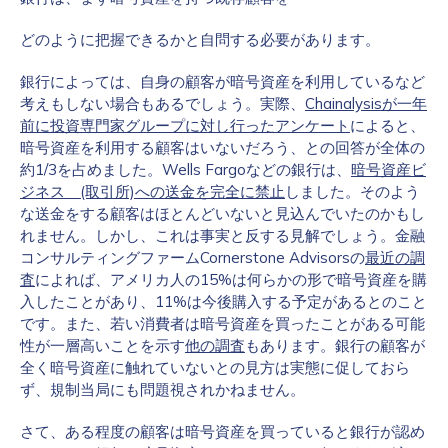
どのように把握できるかと自問する必要があります。
銀行によっては、自身の顧客が暗号資産を利用しているなど
考えもしない場合もあるでしょう。実際、
Chainalysisが一年
前に投資専門家グループに対し行ったアンケート
によると、
暗号資産を利用する顧客はいないだろう、との回答が全体の
約1/3を占めました。Wells Fargoなどの銀行は、
暗号資産ビ
ジネス (取引所)への送金を完全に禁止
しました。そのよう
な送金をする顧客はほとんどいないと見込んでいたのかもし
れません。しかし、これは事実と反する見解でしょう。金融
コンサルティングファームCornerstone Advisorsの
最近の調
査
によれば、アメリカ人の15%は何らかの形で暗号資産を購
入したことがあり、11%は今後購入する予定があるとのこと
です。また、若い消費者は暗号資産を買ったことがある可能
性が一層高いことを示す
他の調査
もあります。銀行の顧客が
全く暗号資産に触れていないとの見方は実態に促しておら
ず、規制当局にも問題視されかねません。
さて、ある程度の顧客は暗号資産を買っていると銀行が認め