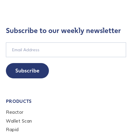
Subscribe to our weekly newsletter
Subscribe
Contact us
First Name
*
PRODUCTS
Reactor
Last name
*
Wallet Scan
Rapid