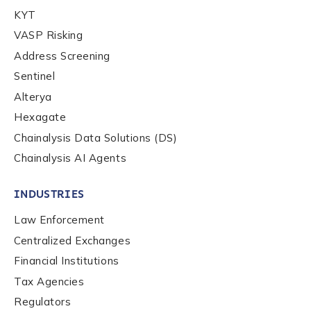
Company / Organization Name
*
KYT
VASP Risking
Address Screening
Work Email Address
*
Sentinel
Alterya
Hexagate
Phone Number
*
Chainalysis Data Solutions (DS)
Chainalysis AI Agents
Country
*
INDUSTRIES
Law Enforcement
Role Function
*
Centralized Exchanges
Financial Institutions
Role Level
*
Tax Agencies
Regulators