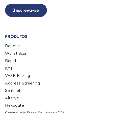
be handled in accordance with the
Chainalysis
Inscreva-se
privacy policy
.
Submit
PRODUTOS
Reactor
Wallet Scan
Rapid
KYT
VASP Risking
Address Screening
Sentinel
Alterya
Hexagate
Chainalysis Data Solutions (DS)