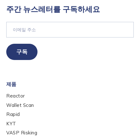
주간 뉴스레터를 구독하세요
Role Level
*
Organization Type
*
구독
How did you hear about us?
*
제품
Reactor
By checking this box, you indicate that you'd like us
Wallet Scan
to send you information on Chainalysis products,
services, events, and news. Your personal data will
Rapid
be handled in accordance with the
Chainalysis
KYT
privacy policy
.
VASP Risking