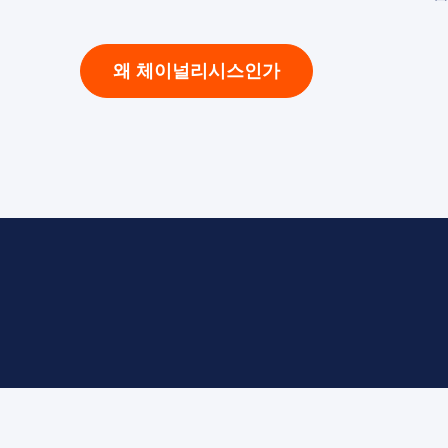
왜 체이널리시스인가
tion Name
*
*