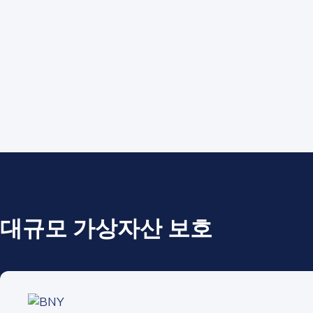
First Name
*
Last name
*
Company / Organiza
Work Email Address
대규모 가상자산 보호
Phone Number
*
Country
*