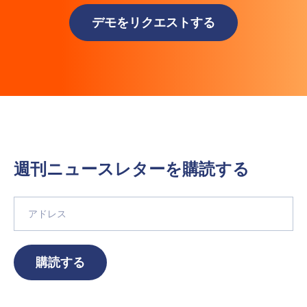
Phone Number
*
デモをリクエストする
Country
*
Role Function
*
週刊ニュースレターを購読する
Role Level
*
Organization Type
*
購読する
How did you hear about us?
*