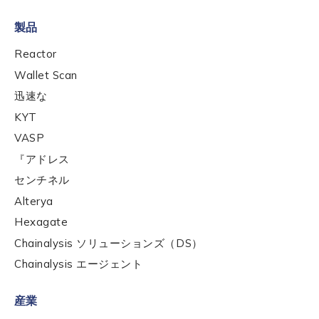
製品
By checking this box, you indicate that you'd like us
to send you information on Chainalysis products,
Reactor
services, events, and news. Your personal data will
Wallet Scan
be handled in accordance with the
Chainalysis
迅速な
privacy policy
.
KYT
VASP
Submit
『アドレス
センチネル
Alterya
Hexagate
Chainalysis ソリューションズ（DS）
Chainalysis エージェント
産業