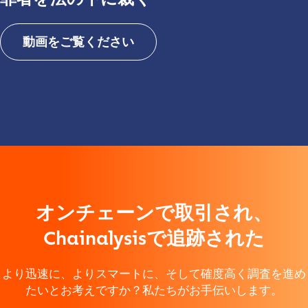
動画をご覧ください
Contact us
First Name
*
動画を再生する
Last name
*
オンチェーンで取引され、
Company / Organization Name
*
Chainalysisで追跡された
Work Email Address
*
より迅速に、よりスマートに、そして確度高く調査を進め
たいとお考えですか？私たちがお手伝いします。