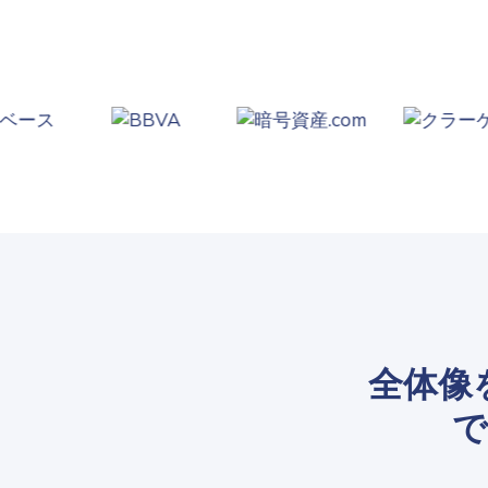
全体像
で