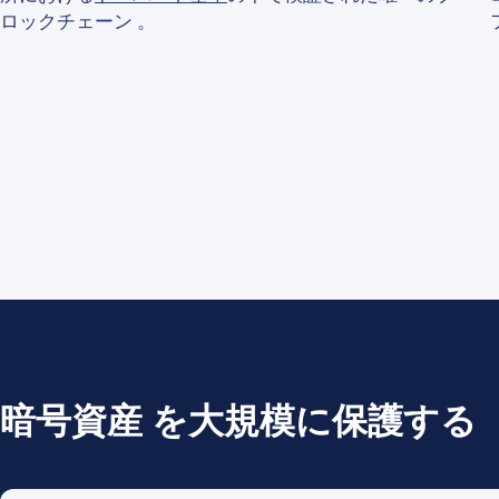
First Name
*
ロックチェーン 。
Last name
*
Company / Organiza
Work Email Address
Phone Number
*
暗号資産 を大規模に保護する
Country
*