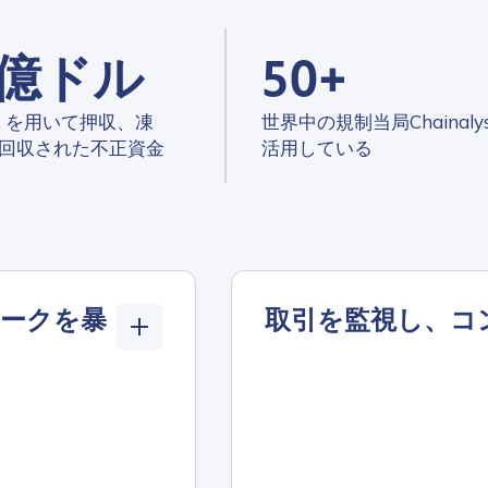
0億ドル
50+
ysis を用いて押収、凍
世界中の規制当局Chainalys
回収された不正資金
活用している
ークを暴
取引を監視し、コ