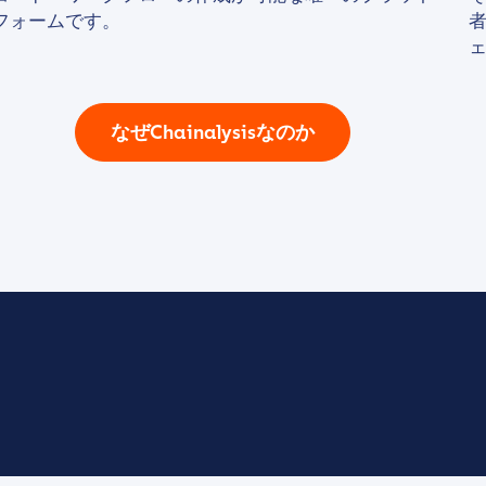
フォームです。
なぜChainalysisなのか
tion Name
*
*