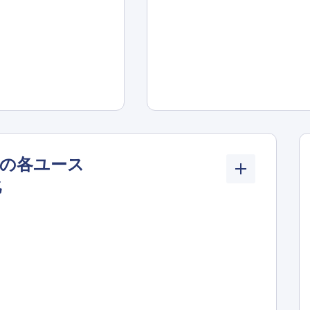
の各ユース
化